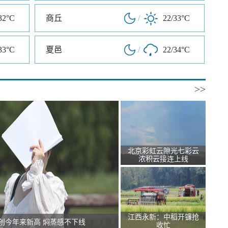
32°C
商丘
/
22/33°C
33°C
夏邑
/
22/34°C
>>
北京彩虹云隙光七彩云
浓积云接连上线
江西永新：中稻开镰抢
创今年来新高 焖蒸感不下线
收忙