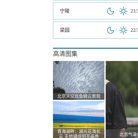
宁陵
/
21/
梁园
/
22/
高清图集
北京天空现鱼鳞云景观
青海湖畔：湖光花海长
北京气温
云 天地铺成明亮画卷