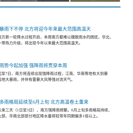
暴雨下不停 北方将迎今年来最大范围高温天
南方新一轮降水过程开启，本周南方都难以摆脱雨水的困扰，华北、
一带热力升级，将出现今年以来最大范围高温天。
雨势今起加强 强降雨将贯穿本周
起至7日，南方将连续出现强降雨过程，江南、华南等地有大到暴
局地大暴雨，并伴有雷暴大风等强对流天气。
多雨格局延续至6月上旬 北方高温卷土重来
未来三天（1日至3日），南方强降雨频繁。6月上旬多雨格局持续，
大部、华南北部部分地区降水量将较常年同期偏多1倍以上。