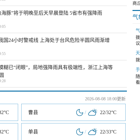
白海豚”将于明晚至后天早晨登陆 5省市有强降雨
气
:05
气
拨
入我国24小时警戒线 上海处于台风危险半圆风雨渐增
议
天
:55
拨
区模糊已“闭眼”，局地强降雨具有极端性，浙江上海等
手
圆
随
:28
看
2026-08-08 18:00更新
32°C
曹县
/
22/32°C
32°C
单县
/
22/33°C