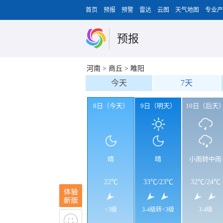
首页
预报
预警
雷达
云图
天气地图
专业产
预报
河南
>
商丘
>
睢阳
今天
7天
8日（今天）
9日（明天）
10日（后天
晴
晴
小雨转中雨
22℃
33℃
/
23℃
32℃
/
24℃
<3级
3-4级转<3级
3-4级