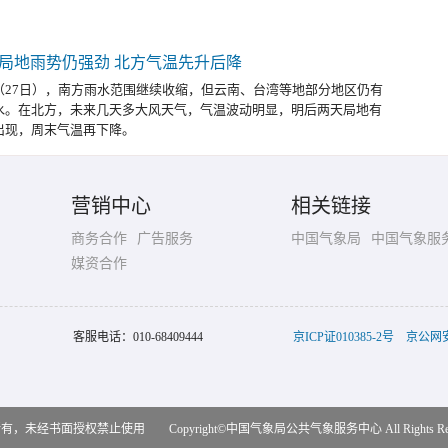
局地雨势仍强劲 北方气温先升后降
（27日），南方雨水范围继续收缩，但云南、台湾等地部分地区仍有
水。在北方，未来几天多大风天气，气温波动明显，明后两天局地有
出现，周末气温再下降。
营销中心
相关链接
商务合作
广告服务
中国气象局
中国气象服
媒资合作
客服电话：
010-68409444
京ICP证010385-2号
京公网安备
，未经书面授权禁止使用 Copyright©
中国气象局公共气象服务中心
All Rights R