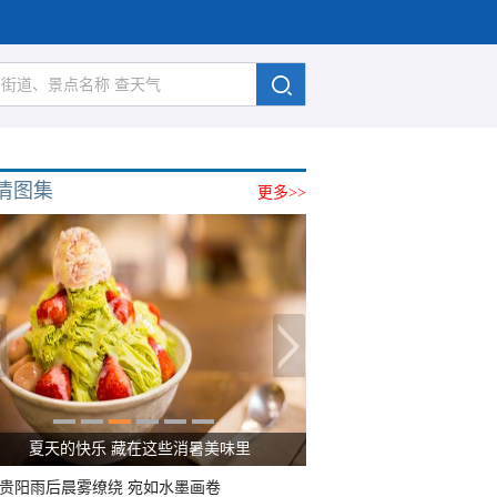
清图集
更多>>
广西南宁：盛夏里的“绿野仙踪”
贵阳雨后晨雾缭绕 宛如水墨画卷