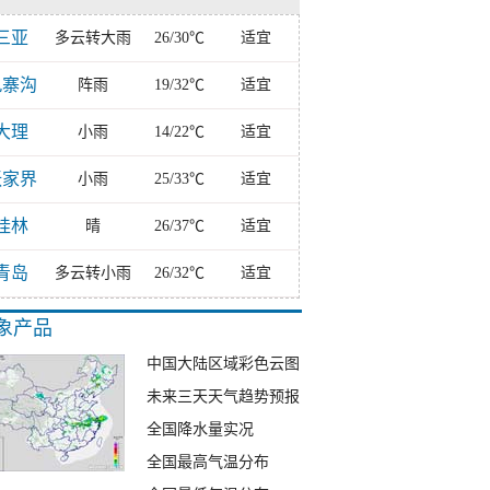
三亚
多云转大雨
26/30℃
适宜
九寨沟
阵雨
19/32℃
适宜
大理
小雨
14/22℃
适宜
张家界
小雨
25/33℃
适宜
桂林
晴
26/37℃
适宜
青岛
多云转小雨
26/32℃
适宜
象产品
中国大陆区域彩色云图
未来三天天气趋势预报
全国降水量实况
全国最高气温分布