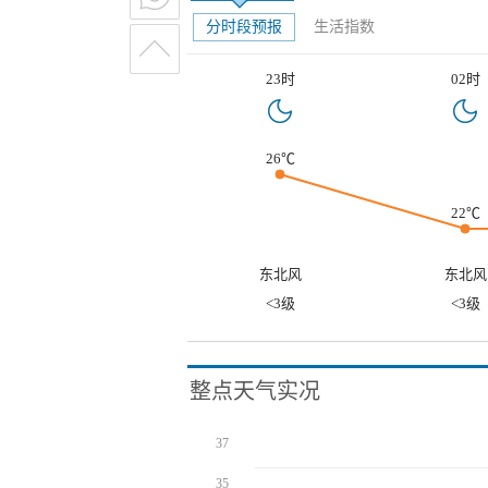
分时段预报
生活指数
23时
02时
26℃
22℃
东北风
东北风
<3级
<3级
整点天气实况
37
35