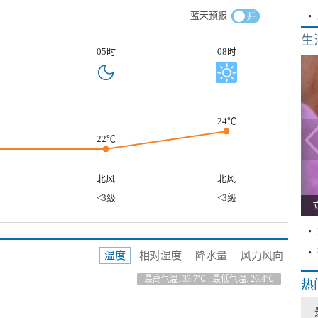
蓝天预报
生
05时
08时
24℃
22℃
北风
北风
<3级
<3级
温度
相对湿度
降水量
风力风向
最高气温: 33.7℃ , 最低气温: 26.4℃
热