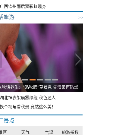
广西钦州雨后双彩虹现身
活旅游
>>
雨后峨眉沟壑尽显 金顶显真容
湖北神农架晨雾缭绕 秋色迷人
换个视角看秋景 竟然这么美！
门景点
景区
天气
气温
旅游指数