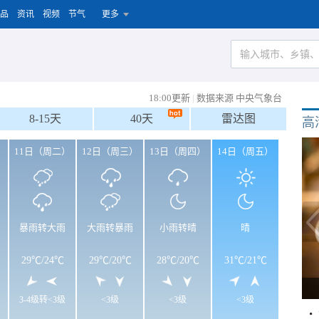
品
资讯
视频
节气
更多
18:00更新
|
数据来源 中央气象台
8-15天
40天
雷达图
高
）
11日（周二）
12日（周三）
13日（周四）
14日（周五）
暴雨转大雨
大雨转暴雨
小雨转晴
晴
29℃
/
24℃
29℃
/
20℃
28℃
/
20℃
31℃
/
21℃
3-4级转<3级
<3级
<3级
<3级