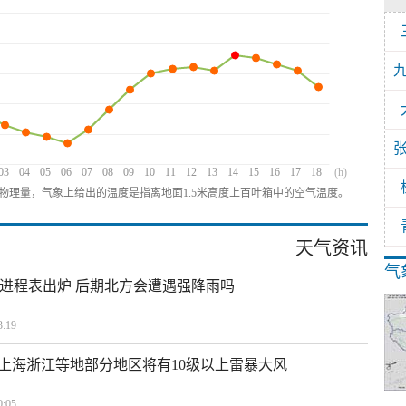
03
04
05
06
07
08
09
10
11
12
13
14
15
16
17
18
(h)
物理量，气象上给出的温度是指离地面1.5米高度上百叶箱中的空气温度。
天气资讯
气
雨进程表出炉 后期北方会遭遇强降雨吗
:19
上海浙江等地部分地区将有10级以上雷暴大风
:05