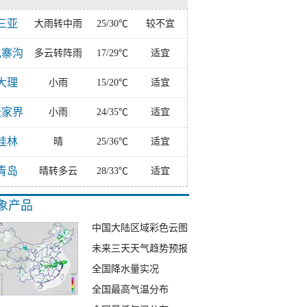
三亚
大雨转中雨
25/30℃
较不宜
九寨沟
多云转阵雨
17/29℃
适宜
大理
小雨
15/20℃
适宜
张家界
小雨
24/35℃
适宜
桂林
晴
25/36℃
适宜
青岛
晴转多云
28/33℃
适宜
象产品
中国大陆区域彩色云图
未来三天天气趋势预报
全国降水量实况
全国最高气温分布