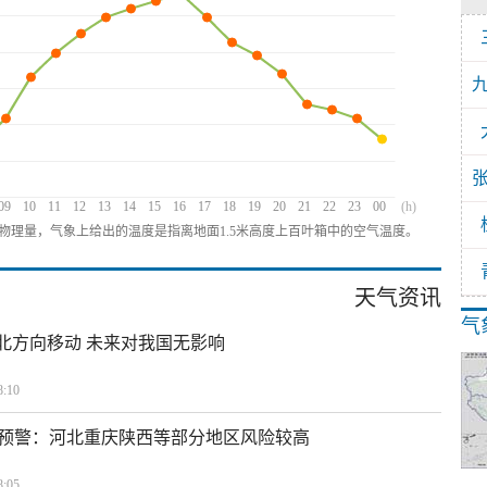
09
10
11
12
13
14
15
16
17
18
19
20
21
22
23
00
(h)
物理量，气象上给出的温度是指离地面1.5米高度上百叶箱中的空气温度。
天气资讯
气
西北方向移动 未来对我国无影响
:10
预警：河北重庆陕西等部分地区风险较高
:05