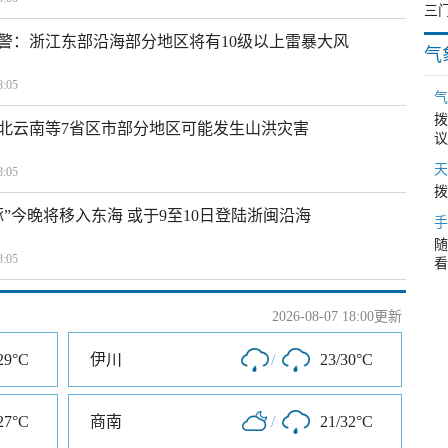
警：浙江东部沿海部分地区将有10级以上雷暴大风
气
:05
气
拨
北云南等7省区市部分地区可能发生山洪灾害
议
天
:05
拨
”今晚将移入东海 或于9至10日登陆浙闽沿海
手
随
:05
看
2026-08-07 18:00更新
29°C
伊川
/
23/30°C
27°C
商南
/
21/32°C