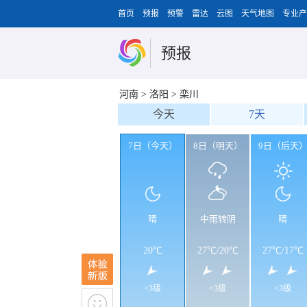
首页
预报
预警
雷达
云图
天气地图
专业产
预报
河南
>
洛阳
>
栾川
今天
7天
7日（今天）
8日（明天）
9日（后天
晴
中雨转阴
晴
20℃
27℃
/
20℃
27℃
/
17℃
<3级
<3级
<3级