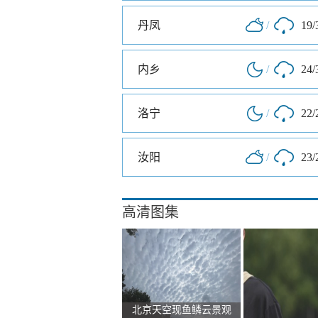
丹凤
/
19/
内乡
/
24/
洛宁
/
22/
汝阳
/
23/
高清图集
北京天空现鱼鳞云景观