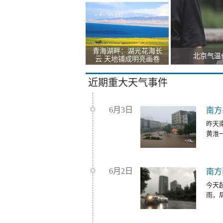
青海湖畔：湖光花海长
北京气温
云 天地铺成明亮画卷
近期重大天气事件
6月3日
南方
昨天
黄淮
6月2日
南方
今天
雨，