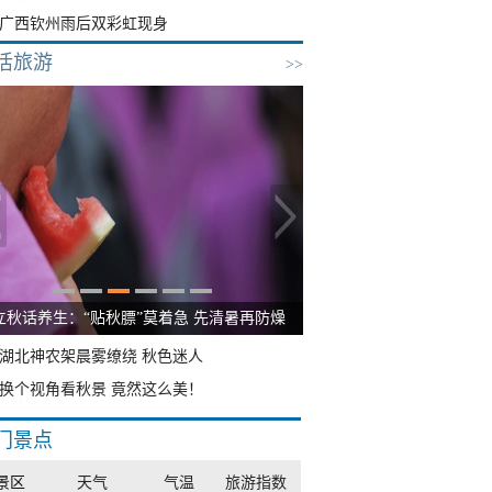
广西钦州雨后双彩虹现身
活旅游
>>
立秋话养生：“贴秋膘”莫着急 先清暑再防燥
湖北神农架晨雾缭绕 秋色迷人
换个视角看秋景 竟然这么美！
门景点
景区
天气
气温
旅游指数