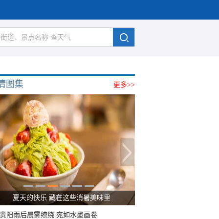
清图集
更多>>
夏天的快乐 藏在这些消暑美味里
贵阳雨后晨雾缭绕 宛如水墨画卷