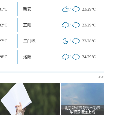
31°C
新安
/
23/29°C
32°C
宜阳
/
23/29°C
27°C
三门峡
/
22/28°C
28°C
洛阳
/
24/29°C
>>
北京彩虹云隙光七彩云
浓积云接连上线