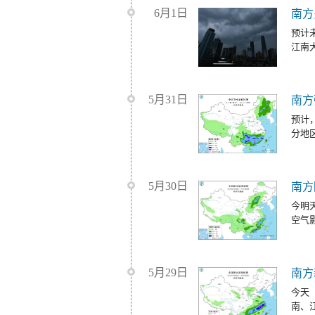
6月1日
南方
预计
江南
5月31日
南方
预计
分地
5月30日
南方
今明
空气
5月29日
南方
今天
南、