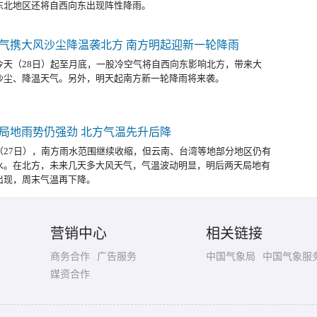
东北地区还将自西向东出现阵性降雨。
气携大风沙尘降温袭北方 南方明起迎新一轮降雨
今天（28日）起至月底，一股冷空气将自西向东影响北方，带来大
沙尘、降温天气。另外，明天起南方新一轮降雨将来袭。
局地雨势仍强劲 北方气温先升后降
（27日），南方雨水范围继续收缩，但云南、台湾等地部分地区仍有
水。在北方，未来几天多大风天气，气温波动明显，明后两天局地有
出现，周末气温再下降。
营销中心
相关链接
商务合作
广告服务
中国气象局
中国气象服
媒资合作