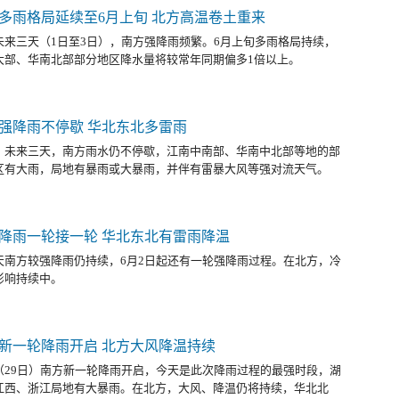
多雨格局延续至6月上旬 北方高温卷土重来
未来三天（1日至3日），南方强降雨频繁。6月上旬多雨格局持续，
大部、华南北部部分地区降水量将较常年同期偏多1倍以上。
强降雨不停歇 华北东北多雷雨
，未来三天，南方雨水仍不停歇，江南中南部、华南中北部等地的部
区有大雨，局地有暴雨或大暴雨，并伴有雷暴大风等强对流天气。
降雨一轮接一轮 华北东北有雷雨降温
天南方较强降雨仍持续，6月2日起还有一轮强降雨过程。在北方，冷
影响持续中。
新一轮降雨开启 北方大风降温持续
（29日）南方新一轮降雨开启，今天是此次降雨过程的最强时段，湖
江西、浙江局地有大暴雨。在北方，大风、降温仍将持续，华北北