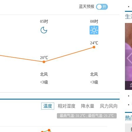
蓝天预报
生
05时
08时
24℃
20℃
北风
北风
<3级
<3级
温度
相对湿度
降水量
风力风向
最高气温: 31.2℃ , 最低气温: 21.2℃
热