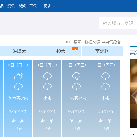
品
资讯
视频
节气
更多
18:00更新
|
数据来源 中央气象台
8-15天
40天
雷达图
高
）
10日（周一）
11日（周二）
12日（周三）
13日（周四）
多云转小雨
小雨
中雨转小雨
小雨
28℃
/
17℃
25℃
/
17℃
26℃
/
18℃
27℃
/
15℃
<3级
<3级
<3级
<3级