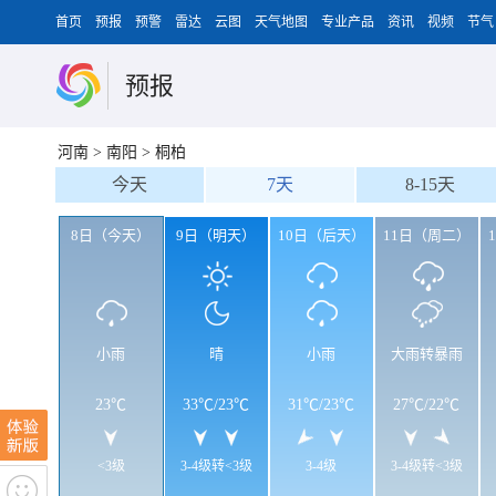
首页
预报
预警
雷达
云图
天气地图
专业产品
资讯
视频
节气
预报
河南
>
南阳
>
桐柏
今天
7天
8-15天
8日（今天）
9日（明天）
10日（后天）
11日（周二）
小雨
晴
小雨
大雨转暴雨
23℃
33℃
/
23℃
31℃
/
23℃
27℃
/
22℃
<3级
3-4级转<3级
3-4级
3-4级转<3级