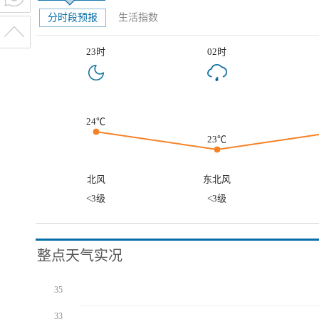
分时段预报
生活指数
23时
02时
24℃
23℃
北风
东北风
<3级
<3级
整点天气实况
35
33