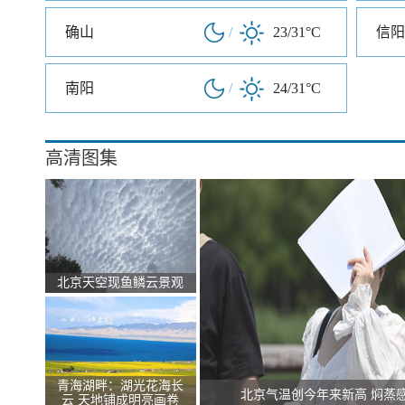
确山
/
23/31°C
信阳
南阳
/
24/31°C
高清图集
北京天空现鱼鳞云景观
青海湖畔：湖光花海长
北京气温创今年来新高 焖蒸
云 天地铺成明亮画卷