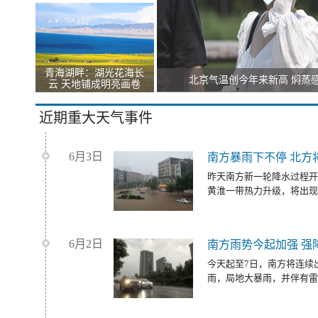
青海湖畔：湖光花海长
北京气温创今年来新高 焖蒸
云 天地铺成明亮画卷
近期重大天气事件
6月3日
南方暴雨下不停 北方
昨天南方新一轮降水过程开
黄淮一带热力升级，将出现
6月2日
南方雨势今起加强 强
今天起至7日，南方将连续
雨，局地大暴雨，并伴有雷