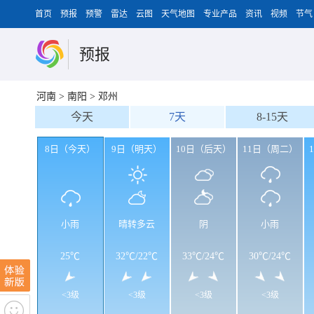
首页
预报
预警
雷达
云图
天气地图
专业产品
资讯
视频
节气
预报
河南
>
南阳
>
邓州
今天
7天
8-15天
8日（今天）
9日（明天）
10日（后天）
11日（周二）
小雨
晴转多云
阴
小雨
25℃
32℃
/
22℃
33℃
/
24℃
30℃
/
24℃
<3级
<3级
<3级
<3级