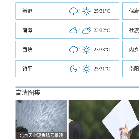
新野
/
25/31°C
保康
南漳
/
23/32°C
社旗
西峡
/
23/33°C
内乡
镇平
/
25/31°C
南阳
高清图集
北京天空现鱼鳞云景观