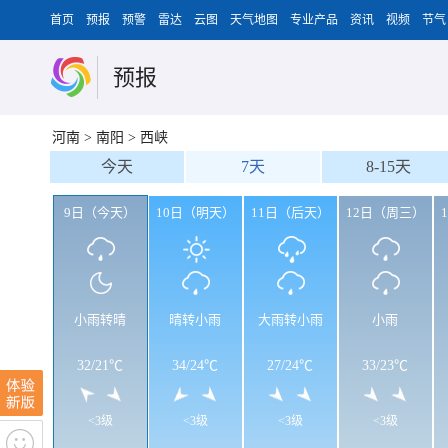
首页
预报
预警
雷达
云图
天气地图
专业产品
资讯
视频
节气
预报
河南
>
南阳
>
西峡
今天
7天
8-15天
9日（今天）
10日（明天）
11日（后天）
12日（周三）
小雨转晴
晴转小雨
大雨转小雨
小雨
32
/
21℃
34
/
24℃
27
/
24℃
33
/
23℃
<3级
<3级
<3级
<3级