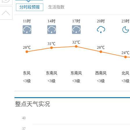
分时段预报
生活指数
11时
14时
17时
20时
23时
32℃
31℃
28℃
28℃
24℃
东风
东南风
东南风
西南风
北风
<3级
<3级
<3级
<3级
<3级
整点天气实况
40
37