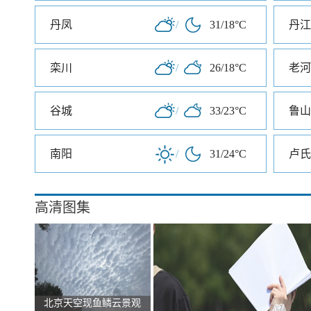
丹凤
/
31/18°C
丹江
栾川
/
26/18°C
老河
谷城
/
33/23°C
鲁山
南阳
/
31/24°C
卢氏
高清图集
北京天空现鱼鳞云景观