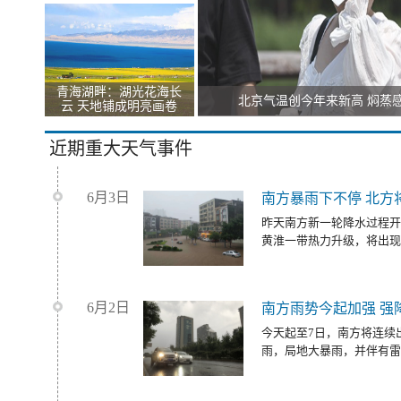
青海湖畔：湖光花海长
北京气温创今年来新高 焖蒸
云 天地铺成明亮画卷
近期重大天气事件
6月3日
南方暴雨下不停 北方
昨天南方新一轮降水过程开
黄淮一带热力升级，将出现
6月2日
南方雨势今起加强 强
今天起至7日，南方将连续
雨，局地大暴雨，并伴有雷