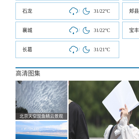
石龙
/
31/22°C
郏县
襄城
/
31/22°C
宝丰
长葛
/
31/21°C
高清图集
北京天空现鱼鳞云景观