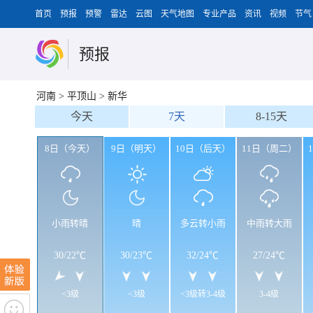
首页
预报
预警
雷达
云图
天气地图
专业产品
资讯
视频
节气
预报
河南
>
平顶山
>
新华
今天
7天
8-15天
8日（今天）
9日（明天）
10日（后天）
11日（周二）
小雨转晴
晴
多云转小雨
中雨转大雨
30
/
22℃
30
/
23℃
32
/
24℃
27
/
24℃
<3级
<3级
<3级转3-4级
3-4级