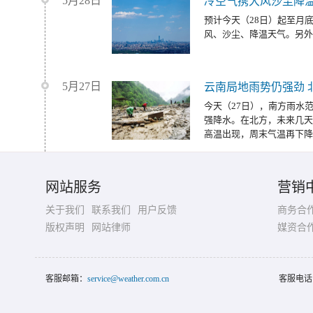
5月28日
冷空气携大风沙尘降温
预计今天（28日）起至月
风、沙尘、降温天气。另外
5月27日
云南局地雨势仍强劲 
今天（27日），南方雨水
强降水。在北方，未来几天
高温出现，周末气温再下降
网站服务
营销
关于我们
联系我们
用户反馈
商务合
版权声明
网站律师
媒资合
客服邮箱：
service@weather.com.cn
客服电话