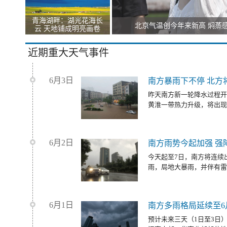
青海湖畔：湖光花海长
北京气温创今年来新高 焖蒸
云 天地铺成明亮画卷
近期重大天气事件
6月3日
南方暴雨下不停 北方
昨天南方新一轮降水过程开
黄淮一带热力升级，将出现
6月2日
南方雨势今起加强 强
今天起至7日，南方将连续
雨，局地大暴雨，并伴有雷
6月1日
南方多雨格局延续至6
预计未来三天（1日至3日