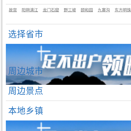
故宫
阳朔漓江
龙门石窟
野三坡
颐和园
九寨沟
东方明珠
选择省市
周边城市
周边景点
本地乡镇