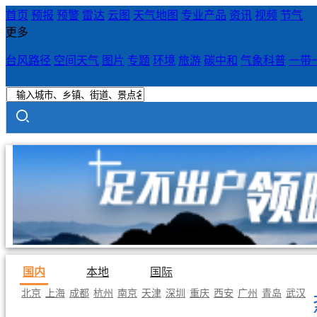
首页
预报
预警
雷达
云图
天气地图
专业产品
资讯
视频
节气
更多
台风路径
空间天气
图片
专题
环境
旅游
碳中和
气象科普
一带
国内
本地
国际
北京
上海
成都
杭州
南京
天津
深圳
重庆
西安
广州
青岛
武汉