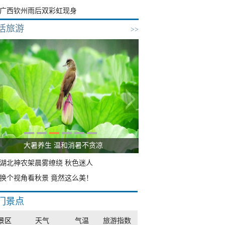
广西钦州雨后双彩虹现身
活旅游
>>
雨后峨眉沟壑尽显 金顶显真容
湖北神农架晨雾缭绕 秋色迷人
换个视角看秋景 竟然这么美！
门景点
景区
天气
气温
旅游指数