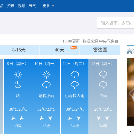
品
资讯
视频
节气
更多
18:00更新
|
数据来源 中央气象台
8-15天
40天
雷达图
高
）
9日（周日）
10日（周一）
11日（周二）
12日（周三）
晴
晴转小雨
小雨转大雨
中雨
30℃
/
23℃
32℃
/
23℃
30℃
/
24℃
28℃
/
23℃
<3级
<3级
3-4级
3-4级