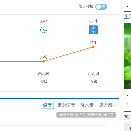
蓝天预报
生
05时
08时
27℃
25℃
西北风
西北风
<3级
<3级
温度
相对湿度
降水量
风力风向
最高气温: 32.5℃ , 最低气温: 26.9℃
热