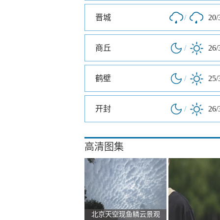
晋城
/
20/
商丘
/
26/
鹤壁
/
25/
开封
/
26/
高清图集
北京天空现鱼鳞云景观