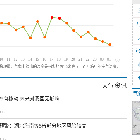
10
11
12
13
14
15
16
17
18
19
20
21
22
23
00
01
(h)
物理量，气象上给出的温度是指离地面1.5米高度上百叶箱中的空气温度。
天气资讯
气
北方向移动 未来对我国无影响
:17
预警：湖北海南等5省部分地区风险较高
:05