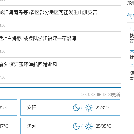
龙江海南岛等5省区部分地区可能发生山洪灾害
气
:05
气
拨
色 “白海豚”或登陆浙江福建一带沿海
议
天
:05
拨
临前夕 浙江玉环渔船回港避风
手
随
:06
看
2026-08-06 18:00更新
35°C
安阳
/
25/35°C
37°C
漯河
/
25/35°C