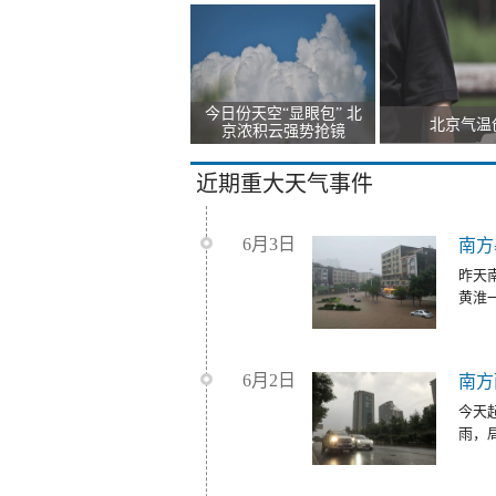
今日份天空“显眼包” 北
北京气温
京浓积云强势抢镜
近期重大天气事件
6月3日
南方
昨天
黄淮
6月2日
南方
今天
雨，