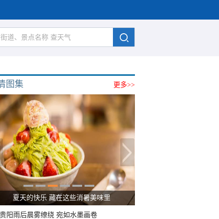
清图集
更多>>
广西南宁：盛夏里的“绿野仙踪”
贵阳雨后晨雾缭绕 宛如水墨画卷