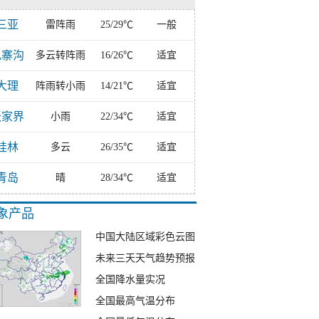
三亚
雷阵雨
25/29℃
一般
九寨沟
多云转阵雨
16/26℃
适宜
大理
阵雨转小雨
14/21℃
适宜
张家界
小雨
22/34℃
适宜
桂林
多云
26/35℃
适宜
青岛
晴
28/34℃
适宜
象产品
中国大陆区域彩色云图
未来三天天气趋势预报
全国降水量实况
全国最高气温分布