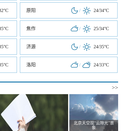
32°C
原阳
/
24/34°C
35°C
焦作
/
25/34°C
35°C
济源
/
24/35°C
35°C
洛阳
/
24/33°C
>>
北京天空现“云隙光”景
象