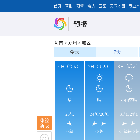
首页
预报
预警
雷达
云图
天气地图
专业产
预报
河南
>
郑州
>
城区
今天
7天
6日（今天）
7日（明天）
8日（后天
晴
晴
小雨转晴
25℃
34℃
/
26℃
31℃
/
24℃
<3级
<3级
3-4级转<3级