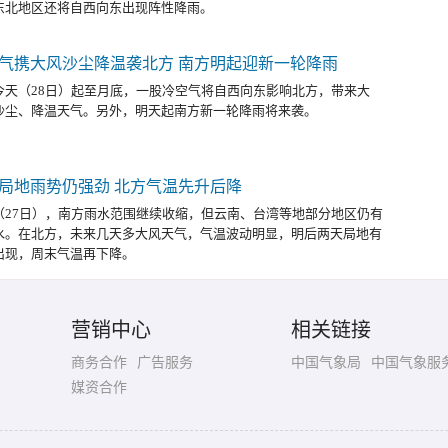
东北地区还将自西向东出现阵性降雨。
气携大风沙尘降温袭北方 南方明起迎新一轮降雨
今天（28日）起至月底，一股冷空气将自西向东影响北方，带来大
沙尘、降温天气。另外，明天起南方新一轮降雨将来袭。
局地雨势仍强劲 北方气温先升后降
（27日），南方雨水范围继续收缩，但云南、台湾等地部分地区仍有
水。在北方，未来几天多大风天气，气温波动明显，明后两天局地有
出现，周末气温再下降。
营销中心
相关链接
商务合作
广告服务
中国气象局
中国气象服
媒资合作