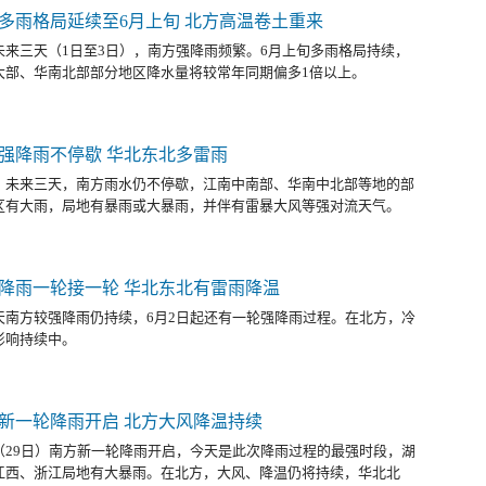
多雨格局延续至6月上旬 北方高温卷土重来
未来三天（1日至3日），南方强降雨频繁。6月上旬多雨格局持续，
大部、华南北部部分地区降水量将较常年同期偏多1倍以上。
强降雨不停歇 华北东北多雷雨
，未来三天，南方雨水仍不停歇，江南中南部、华南中北部等地的部
区有大雨，局地有暴雨或大暴雨，并伴有雷暴大风等强对流天气。
降雨一轮接一轮 华北东北有雷雨降温
天南方较强降雨仍持续，6月2日起还有一轮强降雨过程。在北方，冷
影响持续中。
新一轮降雨开启 北方大风降温持续
（29日）南方新一轮降雨开启，今天是此次降雨过程的最强时段，湖
江西、浙江局地有大暴雨。在北方，大风、降温仍将持续，华北北