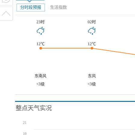
分时段预报
生活指数
23时
02时
12℃
12℃
东南风
东风
<3级
<3级
整点天气实况
21
19