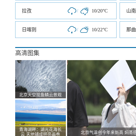
拉孜
/
10/20°C
山南
日喀则
/
10/22°C
那曲
高清图集
北京天空现鱼鳞云景观
青海湖畔：湖光花海长
北京气温创今年来新高 焖蒸
云 天地铺成明亮画卷