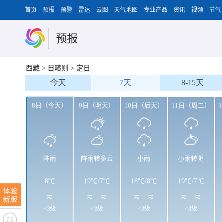
首页
预报
预警
雷达
云图
天气地图
专业产品
资讯
视频
节气
预报
西藏
>
日喀则
>
定日
今天
7天
8-15天
8日（今天）
9日（明天）
10日（后天）
11日（周二）
阵雨
阵雨转多云
小雨
小雨转阴
8℃
19℃
/
7℃
18℃
/
8℃
19℃
/
7℃
<3级
<3级
<3级
<3级