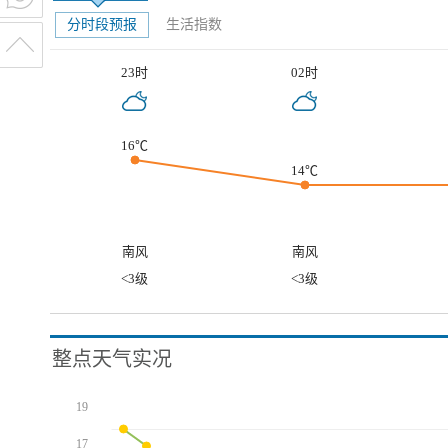
分时段预报
生活指数
23时
02时
16℃
14℃
南风
南风
<3级
<3级
整点天气实况
19
17