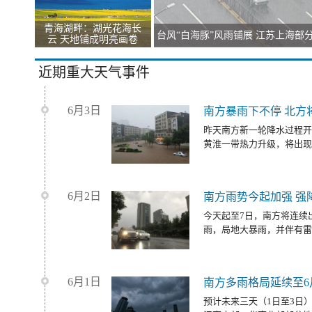
青海湖畔：湖光花海长
台风“白海豚”风雨铺展 江苏上海部
云 天地铺成明亮画卷
近期重大天气事件
6月3日
南方暴雨下不停 北方
昨天南方新一轮降水过程开
黄淮一带热力升级，将出现
6月2日
南方雨势今起加强 强
今天起至7日，南方将连续
雨，局地大暴雨，并伴有雷
6月1日
南方多雨格局延续至6
预计未来三天（1日至3日