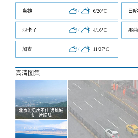
当雄
/
6/20°C
日喀
浪卡子
/
4/16°C
那曲
加查
/
11/27°C
高清图集
北京能见度不佳 远眺城
市一片朦胧