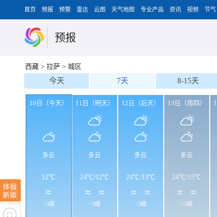
首页
预报
预警
雷达
云图
天气地图
专业产品
资讯
视频
节气
预报
西藏
>
拉萨
>
城区
今天
7天
8-15天
10日（今天）
11日（明天）
12日（后天）
13日（周四）
多云
多云
多云
多云
12℃
24℃
/
12℃
24℃
/
13℃
24℃
/
15℃
<3级
<3级
<3级
<3级