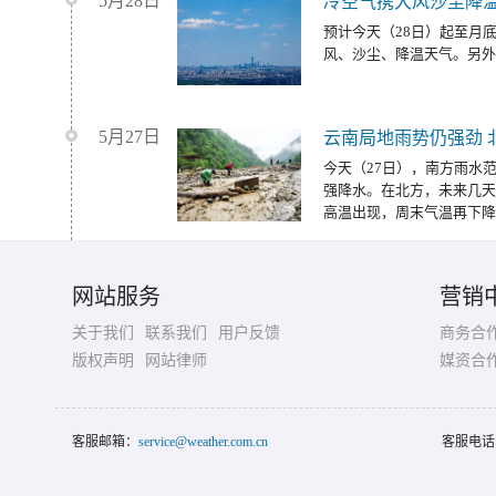
5月28日
冷空气携大风沙尘降温
预计今天（28日）起至月
风、沙尘、降温天气。另外
5月27日
云南局地雨势仍强劲 
今天（27日），南方雨水
强降水。在北方，未来几天
高温出现，周末气温再下降
网站服务
营销
关于我们
联系我们
用户反馈
商务合
版权声明
网站律师
媒资合
客服邮箱：
service@weather.com.cn
客服电话