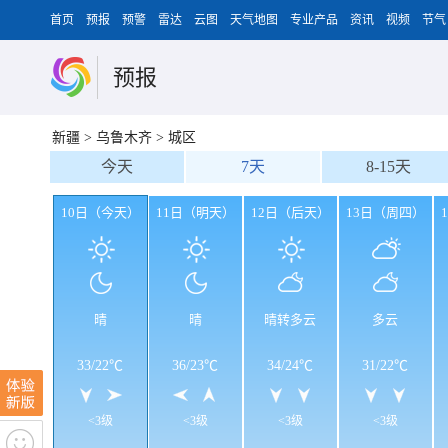
首页
预报
预警
雷达
云图
天气地图
专业产品
资讯
视频
节气
预报
新疆
>
乌鲁木齐
>
城区
今天
7天
8-15天
10日（今天）
11日（明天）
12日（后天）
13日（周四）
晴
晴
晴转多云
多云
33
/
22℃
36
/
23℃
34
/
24℃
31
/
22℃
<3级
<3级
<3级
<3级