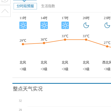
分时段预报
生活指数
11时
14时
17时
20时
23时
33℃
33℃
30℃
29℃
27℃
北风
北风
北风
北风
西北
<3级
<3级
<3级
<3级
<3级
整点天气实况
32
29