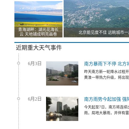
青海湖畔：湖光花海长
北京能见度不佳 远眺城市一
云 天地铺成明亮画卷
近期重大天气事件
6月3日
南方暴雨下不停 北方
昨天南方新一轮降水过程开
黄淮一带热力升级，将出现
6月2日
南方雨势今起加强 强
今天起至7日，南方将连续
雨，局地大暴雨，并伴有雷