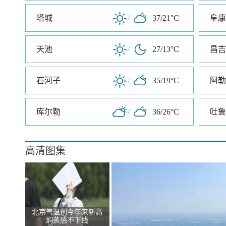
塔城
/
37/21°C
阜康
天池
/
27/13°C
昌吉
石河子
/
35/19°C
阿勒
库尔勒
/
36/26°C
吐鲁
高清图集
北京气温创今年来新高
焖蒸感不下线