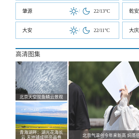
肇源
/
22/13°C
乾安
大安
/
22/11°C
大庆
高清图集
北京天空现鱼鳞云景观
青海湖畔：湖光花海长
北京气温创今年来新高 焖蒸
云 天地铺成明亮画卷