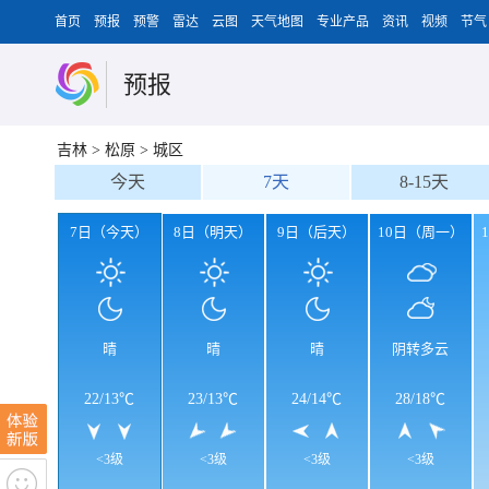
首页
预报
预警
雷达
云图
天气地图
专业产品
资讯
视频
节气
预报
吉林
>
松原
>
城区
今天
7天
8-15天
7日（今天）
8日（明天）
9日（后天）
10日（周一）
晴
晴
晴
阴转多云
22
/
13℃
23
/
13℃
24
/
14℃
28
/
18℃
<3级
<3级
<3级
<3级