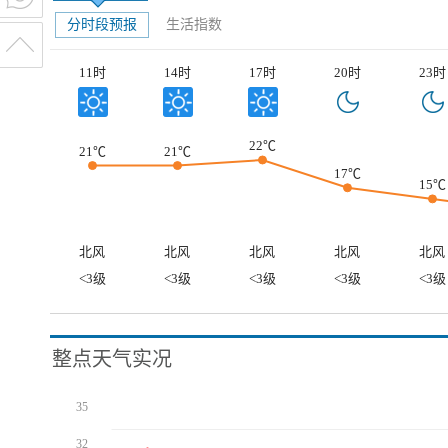
分时段预报
生活指数
11时
14时
17时
20时
23时
22℃
21℃
21℃
17℃
15℃
北风
北风
北风
北风
北风
<3级
<3级
<3级
<3级
<3级
整点天气实况
35
32