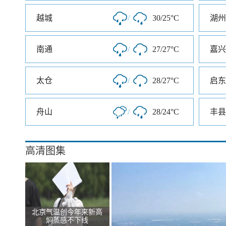
越城
/
30/25°C
湖州
南通
/
27/27°C
嘉兴
太仓
/
28/27°C
启东
舟山
/
28/24°C
丰县
高清图集
北京气温创今年来新高
焖蒸感不下线