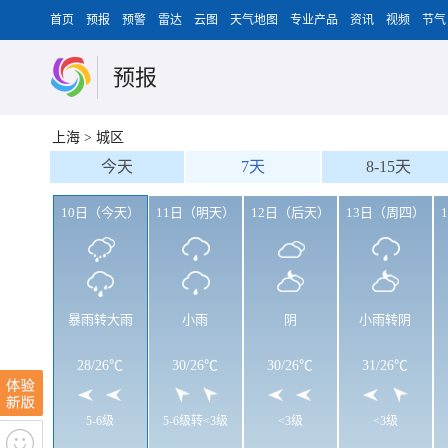
首页
预报
预警
雷达
云图
天气地图
专业产品
资讯
视频
节气
预报
上海
>
城区
今天
7天
8-15天
10日（今天）
11日（明天）
12日（后天）
13日（周四）
暴雨转大雨
小雨
阴
小雨转阴
28
/
26℃
30
/
26℃
30
/
26℃
31
/
26℃
5-6级
5-6级转<3级
<3级
<3级