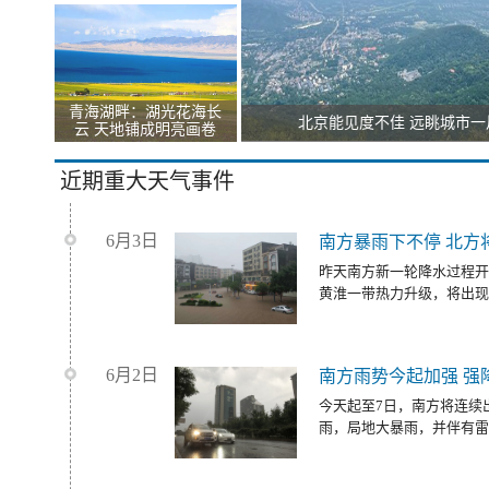
青海湖畔：湖光花海长
北京能见度不佳 远眺城市一
云 天地铺成明亮画卷
近期重大天气事件
6月3日
南方暴雨下不停 北方
昨天南方新一轮降水过程开
黄淮一带热力升级，将出现
6月2日
南方雨势今起加强 强
今天起至7日，南方将连续
雨，局地大暴雨，并伴有雷