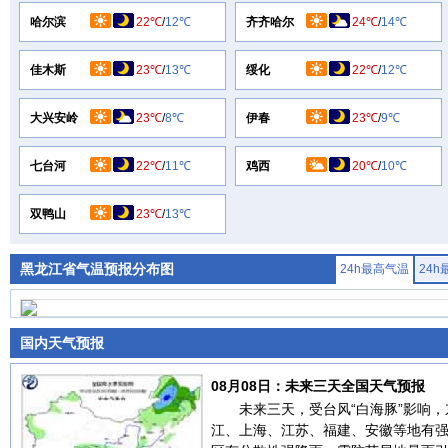
哈尔滨
22℃
/
12℃
齐齐哈尔
24℃
/
14℃
佳木斯
23℃
/
13℃
绥化
22℃
/
12℃
大兴安岭
23℃
/
8℃
伊春
23℃
/
9℃
七台河
22℃
/
11℃
鸡西
20℃
/
10℃
双鸭山
23℃
/
13℃
黑龙江省气温预报分布图
24h最高气温
24
国内天气预报
08月08日：未来三天全国天气预报
未来三天，受台风“白海豚”影响
江、上海、江苏、福建、安徽等地有