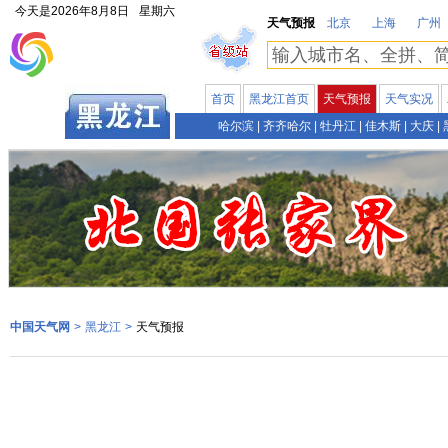
今天是
2026年8月8日
星期六
天气预报
北京
上海
广州
首页
黑龙江首页
天气预报
天气实况
哈尔滨
|
齐齐哈尔
|
牡丹江
|
佳木斯
|
大庆
|
中国天气网
>
黑龙江
>
天气预报