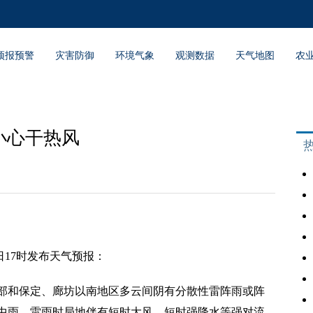
预报预警
灾害防御
环境气象
观测数据
天气地图
农
小心干热风
0日17时发布天气预报：
部和保定、廊坊以南地区多云间阴有分散性雷阵雨或阵
中雨，雷雨时局地伴有短时大风、短时强降水等强对流