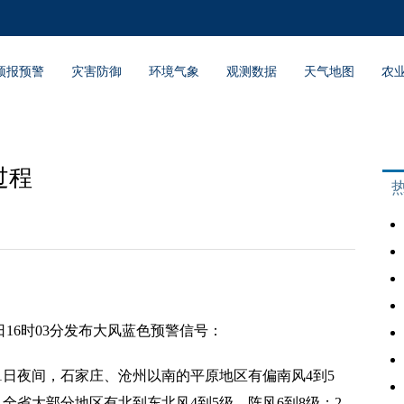
预报预警
灾害防御
环境气象
观测数据
天气地图
农
过程
1日16时03分发布大风蓝色预警信号：
日夜间，石家庄、沧州以南的平原地区有偏南风4到5
，全省大部分地区有北到东北风4到5级，阵风6到8级；2