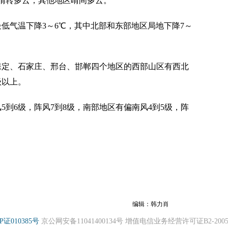
区晴转多云，其他地区晴间多云。
低气温下降3～6℃，其中北部和东部地区局地下降7～
保定、石家庄、邢台、邯郸四个地区的西部山区有西北
级以上。
5到6级，阵风7到8级，南部地区有偏南风4到5级，阵
编辑：韩力肖
P证010385号
京公网安备11041400134号 增值电信业务经营许可证B2-20050