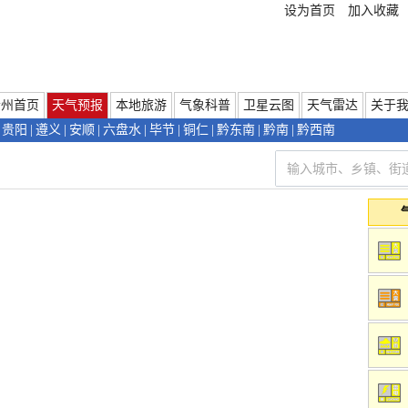
设为首页
加入收藏
贵州首页
天气预报
本地旅游
气象科普
卫星云图
天气雷达
关于
贵阳
|
遵义
|
安顺
|
六盘水
|
毕节
|
铜仁
|
黔东南
|
黔南
|
黔西南