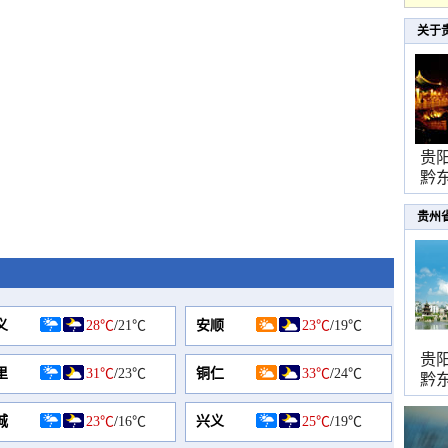
关于
贵
黔
贵州
义
28℃
/
21℃
安顺
23℃
/
19℃
贵
里
31℃
/
23℃
铜仁
33℃
/
24℃
黔
城
23℃
/
16℃
兴义
25℃
/
19℃