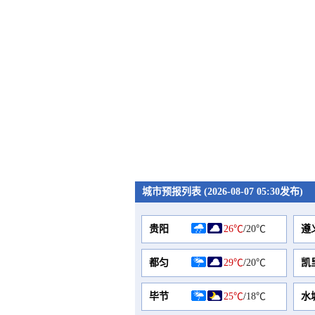
城市预报列表 (2026-08-07 05:30发布)
贵阳
26℃
/
20℃
遵
都匀
29℃
/
20℃
凯
毕节
25℃
/
18℃
水