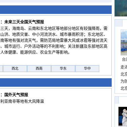
6日：未来三天全国天气预报
来三天，海南岛、云南和东北地区等地部分地区有较强降雨，需
范山洪、地质灾害、中小河流洪水、城市暴雨积涝；东北地区、
河南等地有强对流天气，需防范局地雷暴大风或冰雹等强对流天
通、城市运行、户外活动等的不利影响；关注新疆及东部地区高
对人体健康、能源供应、农业生产等影响。
台
走
西北
西南
华东
华中
近
北
霞
为
观
北
6日：国外天气预报
现
大利亚南非等地有大风降温