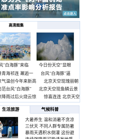
高清图集
风“白海豚”来临
今日份天空“显眼
前
包”
进青海祁连 邂逅一
台风“白海豚”逼
京气温创今年来新高
北京天空现瑰丽朝
防范台风“白海豚”
北京天空现鱼鳞云景
京降雨过后火烧云惊
惊喜连连 北京天空
生活旅游
气候科普
大暑养生 温和消暑不贪凉
三伏天 不同人群专属防暑
暴雨天遇积水倒灌 这份避
要点请收好