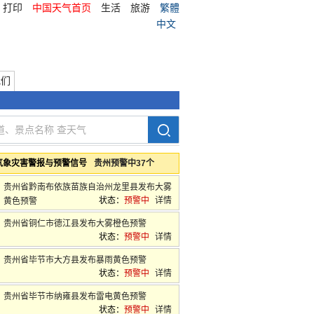
打印
中国天气首页
生活
旅游
繁體
中文
我们
气象灾害警报与预警信号
贵州预警中37个
贵州省黔南布依族苗族自治州龙里县发布大雾
状态：
预警中
详情
黄色预警
贵州省铜仁市德江县发布大雾橙色预警
状态：
预警中
详情
贵州省毕节市大方县发布暴雨黄色预警
状态：
预警中
详情
贵州省毕节市纳雍县发布雷电黄色预警
状态：
预警中
详情