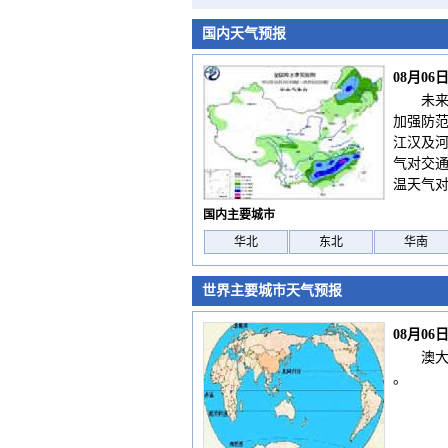
国内天气预报
08月0
未
加强防
江汉及
气对交
温天气
国内主要城市
华北
东北
华南
世界主要城市天气预报
08月0
澳
。