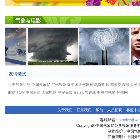
友情链接
世界气象组织
中国气象局
广州气象局
中国天气网科普频道
铁道部
交通部
人民
航信
TOM
中国石油
国家电网
平安保险
黄山天气在线
中央电视塔
芒果网
关于我们
-
联系我们
-
帮助
-
人员招聘
-
客服中
客服邮箱：
service@we
Copyright©中国气象局公共气象服务中心 Al
制作维护：中国气
郑重声明：中国天