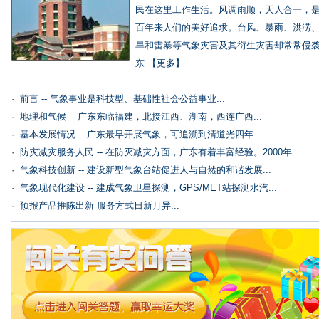
民在这里工作生活。风调雨顺，天人合一，
百年来人们的美好追求。台风、暴雨、洪涝
旱和雷暴等气象灾害及其衍生灾害却常常侵
东
【更多】
·
前言 -- 气象事业是科技型、基础性社会公益事业...
·
地理和气候 -- 广东东临福建，北接江西、湖南，西连广西...
·
基本发展情况 -- 广东最早开展气象，可追溯到清道光四年
·
防灾减灾服务人民 -- 在防灭减灾方面，广东有着丰富经验。2000年...
·
气象科技创新 -- 建设新型气象台站促进人与自然的和谐发展...
·
气象现代化建设 -- 建成气象卫星探测，GPS/MET站探测水汽...
·
预报产品推陈出新 服务方式日新月异...