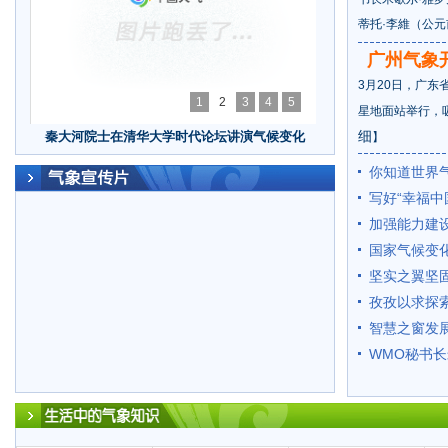
蒂托·李維（公元前
广州气象
3月20日，广东
1
2
3
4
5
星地面站举行，
细
秦大河院士在清华大学时代论坛讲演气候变化
】
你知道世界
写好“幸福中
加强能力建
国家气候变
坚实之翼坚
孜孜以求探
智慧之窗发
WMO秘书长