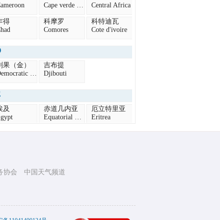
ameroon
Cape verde Islands
Central Africa
乍得
科摩罗
科特迪瓦
had
Comores
Cote d'ivoire
D
刚果（金）
吉布提
Democratic Republic of the Congo
Djibouti
E
埃及
赤道几内亚
厄立特里亚
gypt
Equatorial Guinea
Eritrea
埃塞俄比亚
thiopia
F
务协会
中国天气频道
法属法兰西港
rance
G