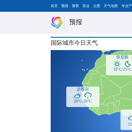
首页
预报
预警
雷达
云图
天气地图
专业产
预报
国际城市今日天气
突尼斯
34°C/25°C
达喀尔
28°C/26°C
32