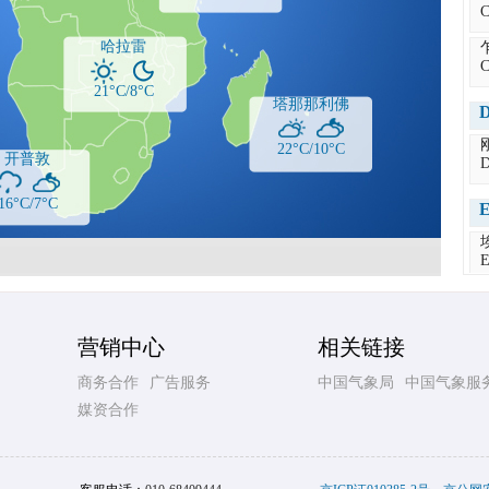
C
哈拉雷
C
21°C/8°C
塔那那利佛
22°C/10°C
开普敦
16°C/7°C
E
E
营销中心
相关链接
商务合作
广告服务
中国气象局
中国气象服
媒资合作
F