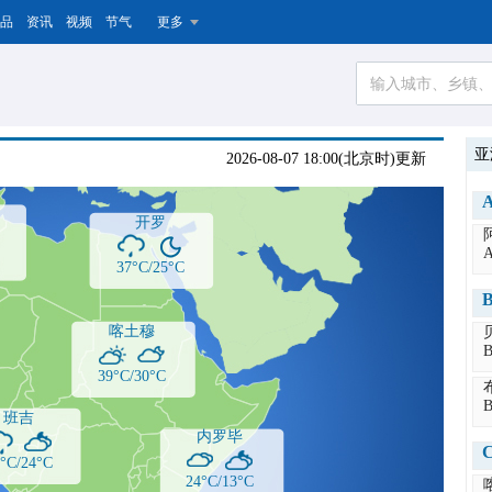
品
资讯
视频
节气
更多
亚
2026-08-07 18:00(北京时)更新
开罗
A
37°C/25°C
喀土穆
B
39°C/30°C
B
班吉
内罗毕
°C/24°C
24°C/13°C