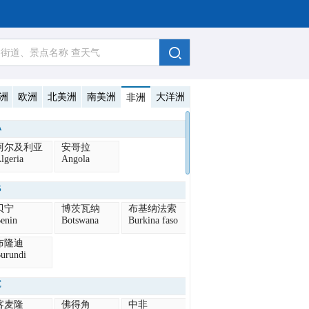
洲
欧洲
北美洲
南美洲
大洋洲
非洲
A
阿尔及利亚
安哥拉
lgeria
Angola
B
贝宁
博茨瓦纳
布基纳法索
enin
Botswana
Burkina faso
布隆迪
urundi
C
喀麦隆
佛得角
中非