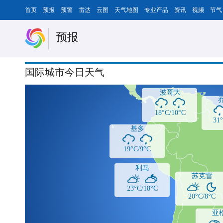
首页
预报
预警
雷达
云图
天气地图
专业产品
资讯
视频
节气
预报
国际城市今日天气
波哥大
18°C/10°C
31
基多
19°C/9°C
利马
苏克雷
23°C/18°C
20°C/8°C
亚