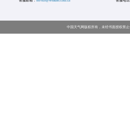
客服邮箱：
service@weather.com.cn
客服电话
中国天气网版权所有，未经书面授权禁止使用 