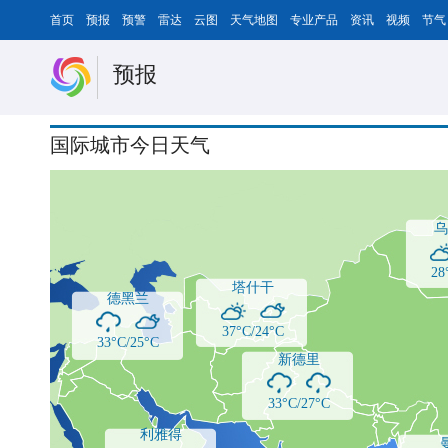
首页
预报
预警
雷达
云图
天气地图
专业产品
资讯
视频
节气
预报
国际城市今日天气
乌
28
塔什干
德黑兰
37°C/24°C
33°C/25°C
新德里
33°C/27°C
利雅得