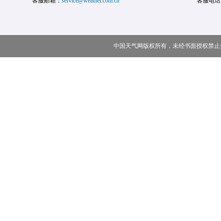
客服邮箱：
service@weather.com.cn
客服电话
中国天气网版权所有，未经书面授权禁止使用 