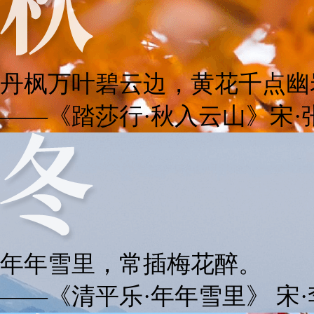
丹枫万叶碧云边，黄花千点幽
——《踏莎行·秋入云山》宋·
年年雪里，常插梅花醉。
——《清平乐·年年雪里》 宋