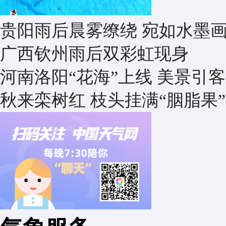
贵阳雨后晨雾缭绕 宛如水墨
广西钦州雨后双彩虹现身
河南洛阳“花海”上线 美景引
秋来栾树红 枝头挂满“胭脂果”