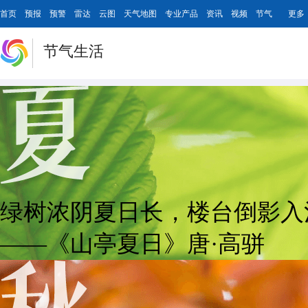
首页
预报
预警
雷达
云图
天气地图
专业产品
资讯
视频
节气
更多
节气生活
绿树浓阴夏日长，楼台倒影入
——《山亭夏日》唐·高骈