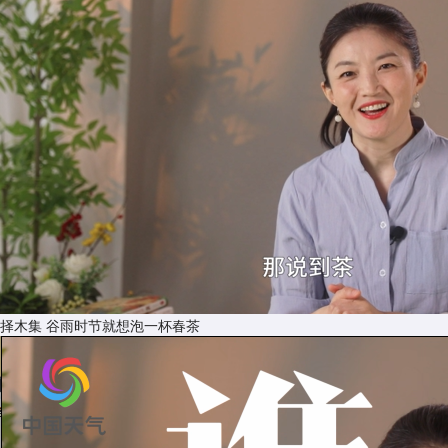
择木集 谷雨时节就想泡一杯春茶