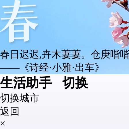
春日迟迟,卉木萋萋。仓庚喈喈
——《诗经·小雅·出车》
生活助手
切换
切换城市
返回
×