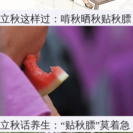
立秋这样过：啃秋晒秋贴秋膘
立秋话养生：“贴秋膘”莫着急