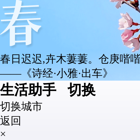
春日迟迟,卉木萋萋。仓庚喈喈
——《诗经·小雅·出车》
生活助手
切换
切换城市
返回
×