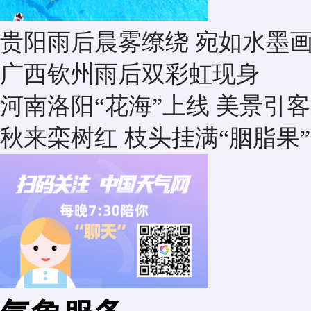
贵阳雨后晨雾缭绕 宛如水墨
广西钦州雨后双彩虹现身
河南洛阳“花海”上线 美景引
秋来栾树红 枝头挂满“胭脂果”