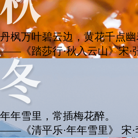
丹枫万叶碧云边，黄花千点幽
——《踏莎行·秋入云山》宋·
年年雪里，常插梅花醉。
——《清平乐·年年雪里》 宋