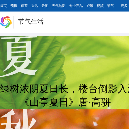
首页
预报
预警
雷达
云图
天气地图
专业产品
资讯
视频
节气
更多
节气生活
绿树浓阴夏日长，楼台倒影入
——《山亭夏日》唐·高骈