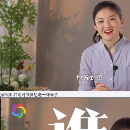
择木集 谷雨时节就想泡一杯春茶