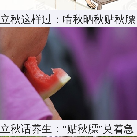
立秋这样过：啃秋晒秋贴秋膘
立秋话养生：“贴秋膘”莫着急