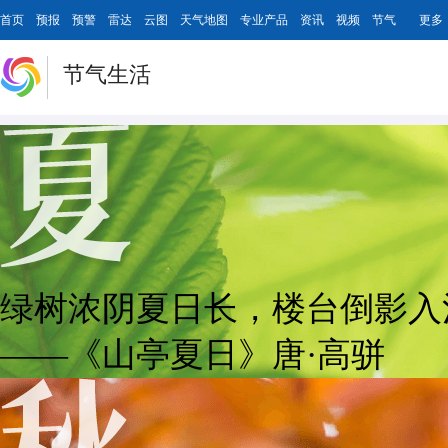
首页
预报
预警
雷达
云图
天气地图
专业产品
资讯
视频
节气
更多
节气生活
绿树浓阴夏日长，楼台倒影入
——《山亭夏日》唐·高骈