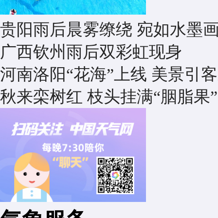
贵阳雨后晨雾缭绕 宛如水墨
广西钦州雨后双彩虹现身
河南洛阳“花海”上线 美景引
秋来栾树红 枝头挂满“胭脂果”