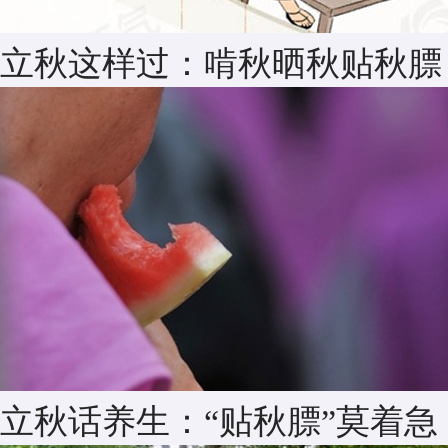
立秋这样过：啃秋晒秋贴秋膘
立秋话养生：“贴秋膘”莫着急