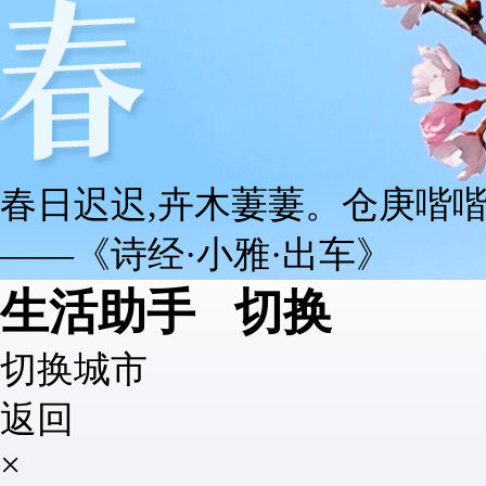
春日迟迟,卉木萋萋。仓庚喈喈
——《诗经·小雅·出车》
生活助手
切换
切换城市
返回
×