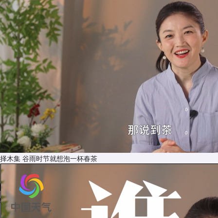
择木集 谷雨时节就想泡一杯春茶