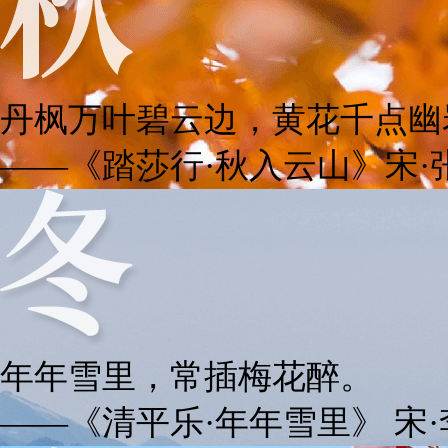
丹枫万叶碧云边，黄花千点幽
——《踏莎行·秋入云山》宋·
年年雪里，常插梅花醉。
——《清平乐·年年雪里》 宋