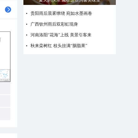
广西南宁：盛夏里的“绿野仙踪”
贵阳雨后晨雾缭绕 宛如水墨画卷
广西钦州雨后双彩虹现身
河南洛阳“花海”上线 美景引客来
秋来栾树红 枝头挂满“胭脂果”