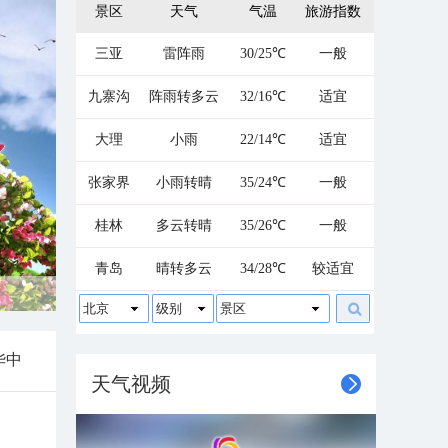
景区
天气
气温
旅游指数
三亚
雷阵雨
30/25℃
一般
九寨沟
阵雨转多云
32/16℃
适宜
大理
小雨
22/14℃
适宜
张家界
小雨转晴
35/24℃
一般
桂林
多云转晴
35/26℃
一般
青岛
晴转多云
34/28℃
较适宜
北京
级别
景区
华中
天气视频