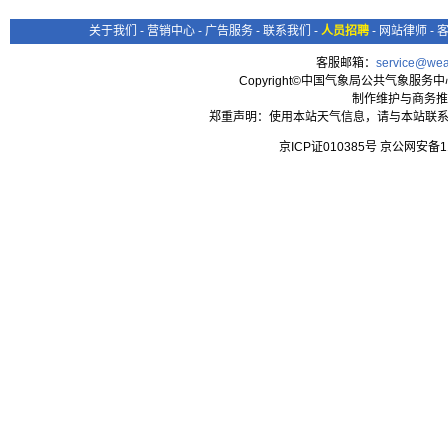
关于我们
-
营销中心
-
广告服务
-
联系我们
-
人员招聘
-
网站律师
-
客服邮箱：
service@wea
Copyright©中国气象局公共气象服务中心 All
制作维护与商务推
郑重声明：使用本站天气信息，请与本站联系
京ICP证010385号 京公网安备1