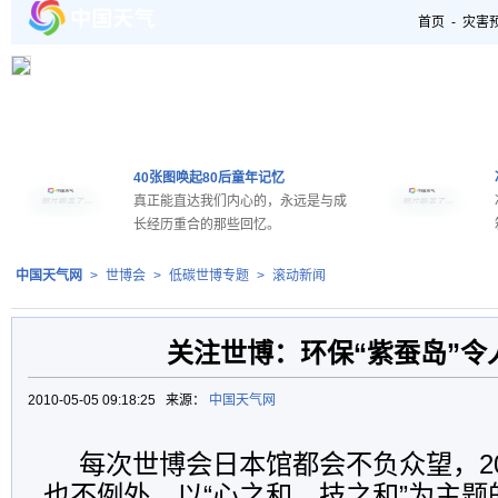
首页
-
灾害
40张图唤起80后童年记忆
真正能直达我们内心的，永远是与成
长经历重合的那些回忆。
中国天气网
>
世博会
>
低碳世博专题
>
滚动新闻
关注世博：环保“紫蚕岛”令
2010-05-05 09:18:25 来源：
中国天气网
每次世博会日本馆都会不负众望，2
也不例外，以“心之和，技之和”为主题