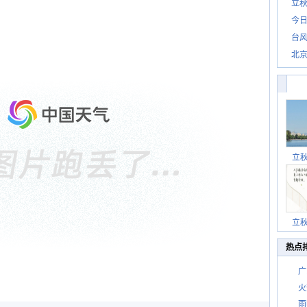
立秋
今日
台风
北
立
立
热点
广
火
雨