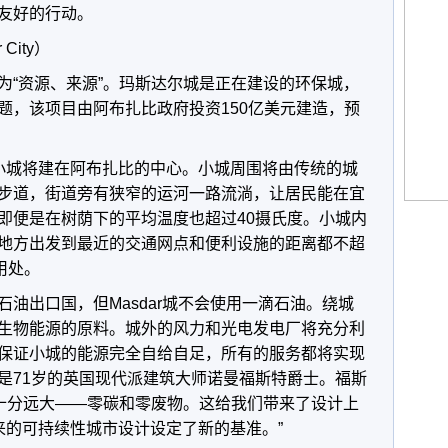
友好的行动。
City）
为“资源、来源”。玛斯达尔城是正在建设的环保城，
题，该项目由阿布扎比政府投资150亿美元建造，预
小城将建在阿布扎比的中心。小城周围将由传统的城
步道，街道旁有狭窄的运河一路流淌，让居民能在宜
即便是在树荫下的平均温度也超过40摄氏度。小城内
地方出发到最近的交通网点和便利设施的距离都不超
用处。
油出口国，但Masdar城不会使用一滴石油。绕城
生物能源的原料。城外的风力和光电发电厂将充分利
保证小城的能源完全自给自足，所有的服务都将实现
是71岁的英国现代派建筑大师诺曼福斯特爵士。福斯
目标十分远大——零碳和零废物。这给我们带来了设计上
未来的可持续性城市设计设定了新的基准。”