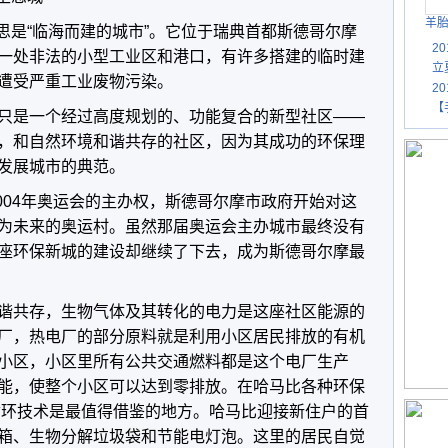
羊
的意思是“临海而建的城市”。它位于瑞典首都斯德哥尔摩
2
一处非法的小型工业区和港口，有许多搭建的临时建
立
遭受严重工业废物污染。
2
【
只是一个经过高度规划的、功能复合的新型社区——
，和自然环境和谐共存的社区，因为其成功的环保理
发展城市的典范。
2004年奥运会的主办权，斯德哥尔摩市政府开始对这
为未来的奥运村。虽然那届奥运会主办城市最终没有
座环保新城的建设却继续了下去，成为斯德哥尔摩最
谐共存，生物气体及其转化的电力是这座社区能源的
厂，热电厂的部分原料就是利用小区居民排放的有机
小区，小区里所有公共交通燃料都是这个电厂生产
能，使整个小区可以达到零排放。在哈马比各种环保
圾循环技术是最值得借鉴的地方。哈马比迎接新住户的首
箱、生物分解垃圾袋和节能电灯泡。这里的居民自觉