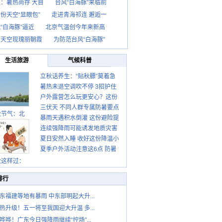
：暑热尚存 大自
台风“白海豚”来临前
份天空“显眼包”
走进青海祁连 邂逅一
“白海豚”逼近
北京气温创今年来新高
京天空现瑰丽朝霞
为防范台风“白海豚”
生活旅游
气候科普
立秋话养生：“贴秋膘”莫着急
暑热未退空调吹不停 3招护住
先清暑再防燥
户外露营怎么玩更安心？这份
肩颈不酸痛
三伏天 不同人群专属防暑要点
攻略请收好
秋节气：北
暴雨天遇积水倒灌 这份避险提
请收好
连续强降雨可能诱发地质灾害
示请收好
夏日安然入睡 收好这份降温小
这些前兆要知道
夏季户外活动注意这6点 防暑
贴士
健身两不误
秋这样过：
排行
东福建等地有暴雨 中东部明起大升...
热升级！五一将至我国迎大升温 多...
哗哗！广东今日强降雨继续“控场”...