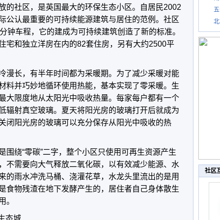
放的社区，是英国最大的环保生态小区。自居民2002
五
际公认最重要的可持续能源建筑与居住的范例。社区
北
0分钟车程，它的建成为可持续建筑创造了新的标准。
宅和独立洋房在内的82套住房，另有大约2500平
冷漫长，有半年时间都为采暖期。为了减少采暖对能
材料并巧妙地循环使用热能，基本实现了零采暖。生
最大限度地从太阳光中吸收热量。每家每户都有一个
低辐射真空玻璃。夏天将阳光房的玻璃打开后就成为
关闭阳光房的玻璃可以充分保存从阳光中吸收的热
是围绕“零碳”二字，整个小区只使用可再生资源产生
，不需要向大气释放二氧化碳，以有效减少能源、水
社区
来的雨水冲洗马桶、浇灌花草，水龙头里流出的是用
是食物残渣在地下发酵产生的，居住者自己身体散生
用。
）生态城