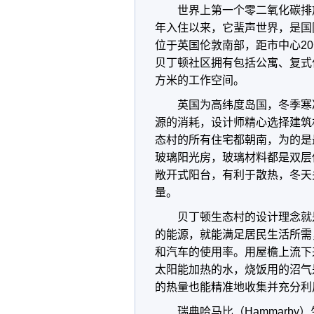
世界上第一个零二氧化碳排
年入住以来，它蜚声世界，是国
位于英国伦敦南部，距市中心2
贝丁顿社区拥有包括公寓、复式住
方米的工作空间。
英国为高纬度岛国，冬季寒
源的消耗，设计师精心选择建筑
态村的所有住宅都朝南，为的是
玻璃阳光房，玻璃材料都是双层
敞开式阳台，有利于散热，冬天
量。
贝丁顿生态村的设计理念就
的能源，就能满足居民生活所需
和汽车的使用率。用屋檐上流下
太阳能加热的水，烧饭用的沼气
的热量也能精准地收集并充分利
瑞典哈马比（Hammarby