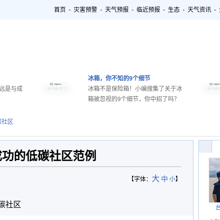
首页
-
灾害预警
-
天气预报
-
临近预报
-
生态
-
天气资讯
-
冰箱，你不知的9个细节
远是与成
冰箱不是保险箱！小编搜集了关于冰
箱被忽视的9个细节，你中招了吗？
碳社区
成功的低碳社区范例
大
中
【字体：
小
】
零碳社区