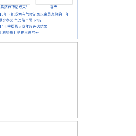
胎素抗衰神话破灭！
春天
015年可能成为有气候记录以来最炎热的一年
夏穿冬装 气温降至零下7度
014四季摄影大赛年度评选结果
手机摄影】拍拍早晨的云