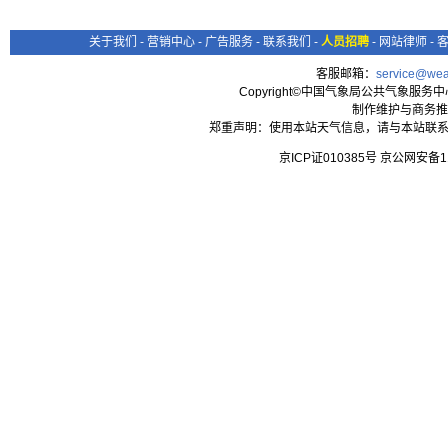
关于我们
-
营销中心
-
广告服务
-
联系我们
-
人员招聘
-
网站律师
-
客服邮箱：
service@wea
Copyright©中国气象局公共气象服务中心 All
制作维护与商务推
郑重声明：使用本站天气信息，请与本站联系
京ICP证010385号 京公网安备1