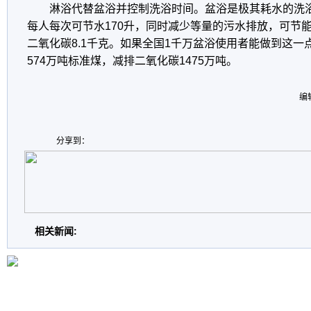
淋浴代替盆浴并控制洗浴时间。盆浴是极其耗水的洗
每人每次可节水
170
升
，同时减少等量的污水排放，可节
二氧化碳
8.1
千克。如果全国
1
千万盆浴使用者能做到这一
574
万吨标准煤，减排二氧化碳
1475
万吨。
编
分享到：
相关新闻: