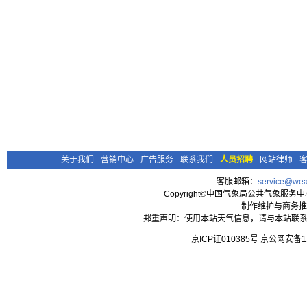
关于我们
-
营销中心
-
广告服务
-
联系我们
-
人员招聘
-
网站律师
-
客服邮箱：
service@wea
Copyright©中国气象局公共气象服务中心 All
制作维护与商务推
郑重声明：使用本站天气信息，请与本站联系
京ICP证010385号 京公网安备1