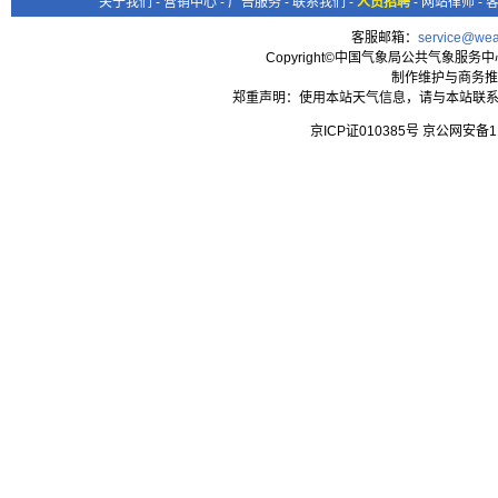
关于我们
-
营销中心
-
广告服务
-
联系我们
-
人员招聘
-
网站律师
-
客服邮箱：
service@wea
Copyright©中国气象局公共气象服务中心 All
制作维护与商务推
郑重声明：使用本站天气信息，请与本站联系
京ICP证010385号 京公网安备1