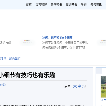
首页
-
灾害预警
-
天气预报
-
临近预报
-
生态
-
天气资讯
-
冰箱，你不知的9个细节
远是与成
冰箱不是保险箱！小编搜集了关于冰
箱被忽视的9个细节，你中招了吗？
碳活动—绿色出行
小细节有技巧也有乐趣
场报》
大
中
【字体：
小
】
江