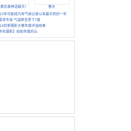
胎素抗衰神话破灭！
春天
015年可能成为有气候记录以来最炎热的一年
夏穿冬装 气温降至零下7度
014四季摄影大赛年度评选结果
手机摄影】拍拍早晨的云