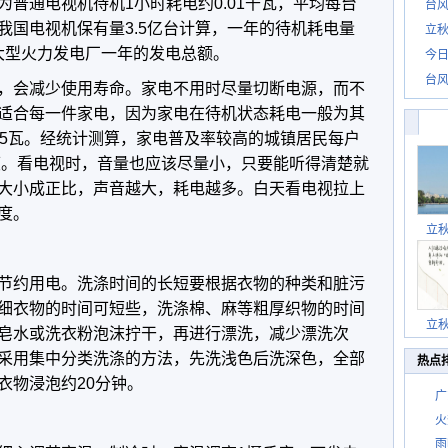
普通电视机待机1小时耗电约0.01千瓦，平均每台
台风
我国电视机保有量3.5亿台计算，一年的待机耗电量
立秋
个大型火力发电厂一年的发电总额。
今日
台风
，会减少使用寿命。家电不用时尽量切断电源，而不
适合每一件家电，因为家电在待机状态耗电一般为其
15瓦。经统计测算，家电普及率较高的城镇居民每户
0度。看电视时，音量也应该尽量小，只要能听得清楚就
大小成正比，声音越大，耗电越多。白天看电视拉上
度。
立
节约用电。洗涤时间的长短要根据衣物的种类和脏污
细衣物的时间可短些，洗涤棉、麻等粗厚织物的时间
立
皂水或洗衣粉泡沫拧干，再进行漂洗，减少漂洗次
采用集中分类洗涤的方法，先洗浅色后洗深色，全部
热点
衣物浸泡约20分钟。
广
火
雨