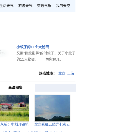
生活天气
-
旅游天气
-
交通气象
-
我的天空
小蚊子的11个大秘密
又到“群蚊乱舞”的时候了，关于小蚊子
的11大秘密，一一为你解开。
热点城市：
北京
上海
高清图集
西永新：中稻开镰抢
北京彩虹云隙光七彩云