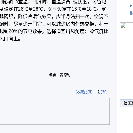
细心调节室温。制冷时，室温调高1摄氏度，可省电
五
度设定在26℃至28℃，冬季设定在16℃至18℃。定
北
器网眼，降低冷暖气效果，应半月清扫一次。空调不
调时，尽量少开门窗，可以减少房内外热交换，利于
起到20%的节电效果。选择适宜出风角度：冷气流比
风口向上。
编辑：黄德利
【
收藏此页
】 【
打印
】
社区