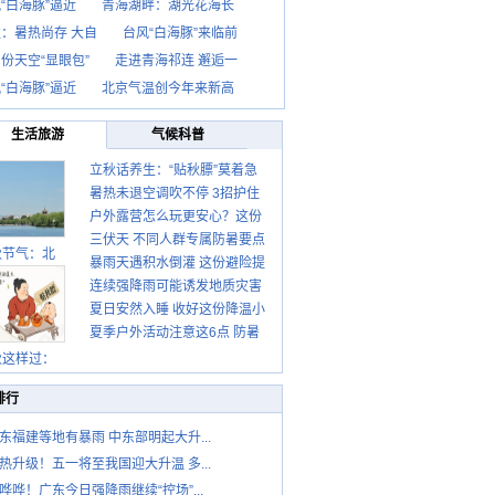
“白海豚”逼近
青海湖畔：湖光花海长
：暑热尚存 大自
台风“白海豚”来临前
份天空“显眼包”
走进青海祁连 邂逅一
“白海豚”逼近
北京气温创今年来新高
生活旅游
气候科普
立秋话养生：“贴秋膘”莫着急
暑热未退空调吹不停 3招护住
先清暑再防燥
户外露营怎么玩更安心？这份
肩颈不酸痛
三伏天 不同人群专属防暑要点
攻略请收好
秋节气：北
暴雨天遇积水倒灌 这份避险提
请收好
连续强降雨可能诱发地质灾害
示请收好
夏日安然入睡 收好这份降温小
这些前兆要知道
夏季户外活动注意这6点 防暑
贴士
健身两不误
秋这样过：
排行
东福建等地有暴雨 中东部明起大升...
热升级！五一将至我国迎大升温 多...
哗哗！广东今日强降雨继续“控场”...