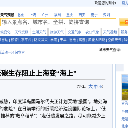
欢迎您的到来!
设
天气预报
北京
上海
广州
福州
重庆
西安
南宁
深圳
气候变化
天气资讯
生活天气
旅游天气
交通气象
农业气象
天气视频
服务
气雷达
|
预警共享平台
|
防灾减灾
|
暴雨
|
干旱
|
雷电
|
高温
|
风能太阳能
|
空间天气
|
科
城市天气查询：
碳活动—环保宣言
碳生存阻止上海变“海上”
大
中
【字体：
小
】
威胁，印度洋岛国马尔代夫正计划买地“搬国”。地处海
青
的危险？在日前举行的低碳经济建设国际论坛上，“低
台风
推荐的“救命稻草”：“走低碳发展之路，尽可能减少上
走进
北