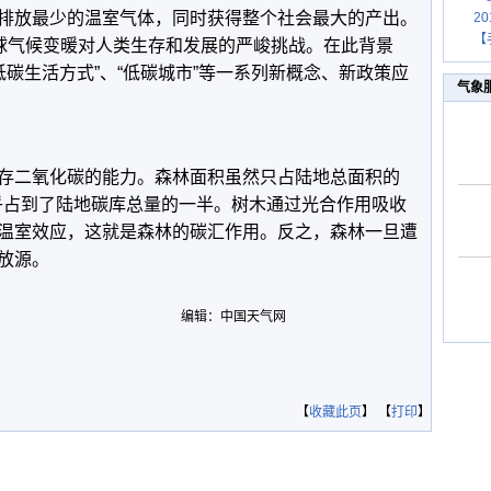
排放最少的温室气体，同时获得整个社会最大的产出。
2
【
全球气候变暖对人类生存和发展的严峻挑战。在此背景
“低碳生活方式”、“低碳城市”等一系列新概念、新政策应
气象
存二氧化碳的能力。森林面积虽然只占陆地总面积的
几乎占到了陆地碳库总量的一半。树木通过光合作用吸收
温室效应，这就是森林的碳汇作用。反之，森林一旦遭
放源。
编辑：中国天气网
【
收藏此页
】 【
打印
】