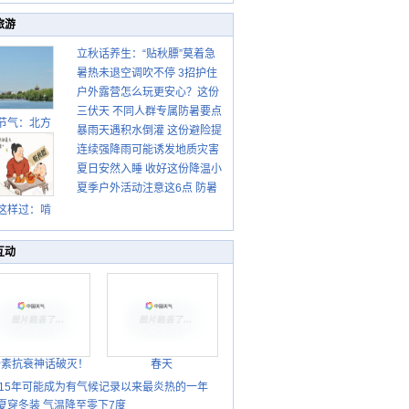
旅游
立秋话养生：“贴秋膘”莫着急
暑热未退空调吹不停 3招护住
先清暑再防燥
户外露营怎么玩更安心？这份
肩颈不酸痛
三伏天 不同人群专属防暑要点
攻略请收好
节气：北方
暴雨天遇积水倒灌 这份避险提
请收好
转凉 南方暑
连续强降雨可能诱发地质灾害
示请收好
热仍盛
夏日安然入睡 收好这份降温小
这些前兆要知道
夏季户外活动注意这6点 防暑
贴士
健身两不误
这样过：啃
秋贴秋膘 庆
丰收迎秋来
互动
胎素抗衰神话破灭！
春天
015年可能成为有气候记录以来最炎热的一年
夏穿冬装 气温降至零下7度