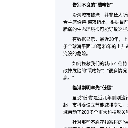
告别不良的“碳嗜好”
沿海城市被淹，并非耸人听
合主席伯特·梅茨指出，根据目前
脆弱的生态环境很可能导致这些
有数据显示，最近30年，上
于全球海平面1.8毫米/年的上
淹没的危险。
如何挽救我们的城市？伯特
改掉危险的“碳嗜好”：“很多情
高。”
临港崇明率先“低碳”
虽说“低碳”是近几年刚刚流
起，市科委设立节能减排专项，
域启动了200多个重大科技攻
针对那些不愿花钱减排的“