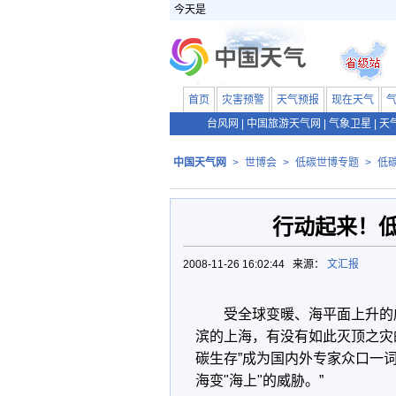
今天是
首页
灾害预警
天气预报
现在天气
台风网
|
中国旅游天气网
|
气象卫星
|
天
中国天气网
>
世博会
>
低碳世博专题
>
低
行动起来！低
2008-11-26 16:02:44 来源：
文汇报
受全球变暖、海平面上升的
滨的上海，有没有如此灭顶之灾
碳生存”成为国内外专家众口一词
海变"海上"的威胁。”