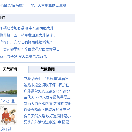
范台风“白海豚”
北京天空现鱼鳞云景观
排行
东福建等地有暴雨 中东部明起大升...
热升级！五一将至我国迎大升温 多...
哗哗！广东今日强降雨继续“控场”...
一赏花哪里好？全国赏花地图助你寻...
京天气转好 今天最高气温23℃
天气新闻
气候趣闻
立秋话养生：“贴秋膘”莫着急
暑热未退空调吹不停 3招护住
先清暑再防燥
户外露营怎么玩更安心？这份
肩颈不酸痛
三伏天 不同人群专属防暑要点
攻略请收好
秋节气：北
暴雨天遇积水倒灌 这份避险提
请收好
连续强降雨可能诱发地质灾害
示请收好
夏日安然入睡 收好这份降温小
这些前兆要知道
夏季户外活动注意这6点 防暑
贴士
健身两不误
秋这样过：