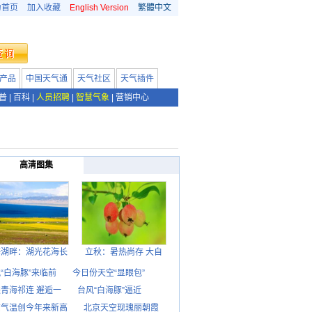
为首页
加入收藏
English Version
繁體中文
产品
中国天气通
天气社区
天气插件
普
|
百科
|
人员招聘
|
智慧气象
|
营销中心
高清图集
海湖畔：湖光花海长
立秋：暑热尚存 大自
“白海豚”来临前
今日份天空“显眼包”
青海祁连 邂逅一
台风“白海豚”逼近
京气温创今年来新高
北京天空现瑰丽朝霞