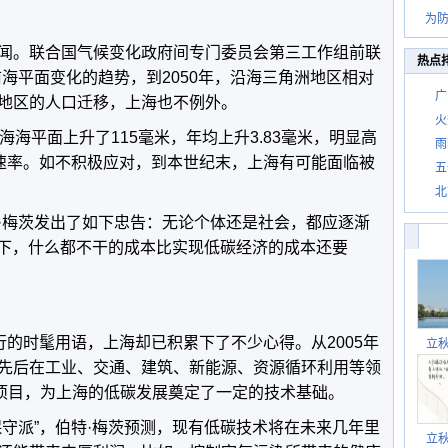
为防
闻。联合国气候变化政府间专门委员会第三工作组前联
热点
海平面变化的趋势，到2050年，沿海三角洲地区相对
广
地区的人口迁移，上海也不例外。
火
海海平面上升了115毫米，年均上升3.83毫米，明显高
雨
升速率。如不积极应对，到本世纪末，上海有可能面临被
五
北
·梅茨发出了如下忠告：无论个体还是社会，都应逐渐
况下，什么都不干的成本比实现低碳经济的成本还要
行的时髦用语，上海却已积累下了不少心得。从2005年
立
先后在工业、交通、建筑、新能源、资源循环利用等领
关项目，为上海的低碳发展奠定了一定的技术基础。
保守派”，伯特·梅茨预测，现有低碳技术将在未来几年里
立