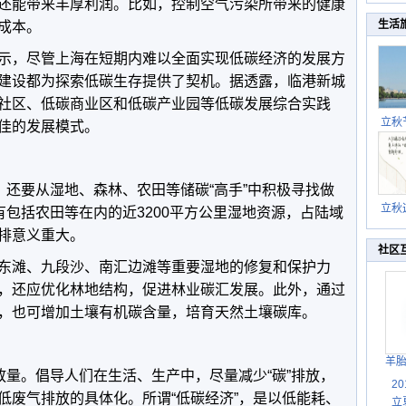
还能带来丰厚利润。比如，控制空气污染所带来的健康
生活
成本。
示，尽管上海在短期内难以全面实现低碳经济的发展方
建设都为探索低碳生存提供了契机。据透露，临港新城
社区、低碳商业区和低碳产业园等低碳发展综合实践
立秋
佳的发展模式。
逐渐
，还要从湿地、森林、农田等储碳“高手”中积极寻找做
立秋
有包括农田等在内的近3200平方公里湿地资源，占陆域
秋晒
减排意义重大。
祝
社区
东滩、九段沙、南汇边滩等重要湿地的修复和保护力
，还应优化林地结构，促进林业碳汇发展。此外，通过
，也可增加土壤有机碳含量，培育天然土壤碳库。
羊
放量。倡导人们在生活、生产中，尽量减少“碳”排放，
2
低废气排放的具体化。所谓“低碳经济”，是以低能耗、
立