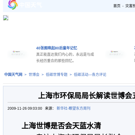
首页
-
灾害
40张图唤起80后童年记忆
真正能直达我们内心的，永远是与成
长经历重合的那些回忆。
中国天气网
>
世博会
>
低碳世博专题
>
低碳活动—各方评论
上海市环保局局长解读世博会
2009-11-26 09:03:00 来源：
新华社-瞭望东方周刊
上海世博是否会天蓝水清