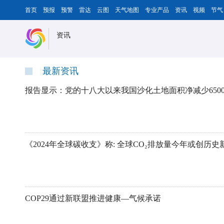
首页
预报
预警
雷达
云图
天气地图
专业产品
资讯
视频
节气
资讯
最新资讯
报告显示：党的十八大以来我国沙化土地面积净减少650
《2024年全球碳收支》称: 全球CO₂排放量今年或创历史
COP29通过新联盟推进健康—气候承诺