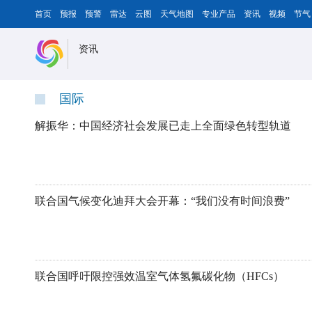
首页
预报
预警
雷达
云图
天气地图
专业产品
资讯
视频
节气
资讯
国际
解振华：中国经济社会发展已走上全面绿色转型轨道
联合国气候变化迪拜大会开幕：“我们没有时间浪费”
联合国呼吁限控强效温室气体氢氟碳化物（HFCs）