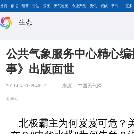
首页
预报
预警
雷达
云图
天气地图
专业产品
资讯
视频
节气
更多
生态
公共气象服务中心精心编
事》出版面世
2011-03-30 08:46:27
来源：
中国天气网
分享到
北极霸主为何岌岌可危？