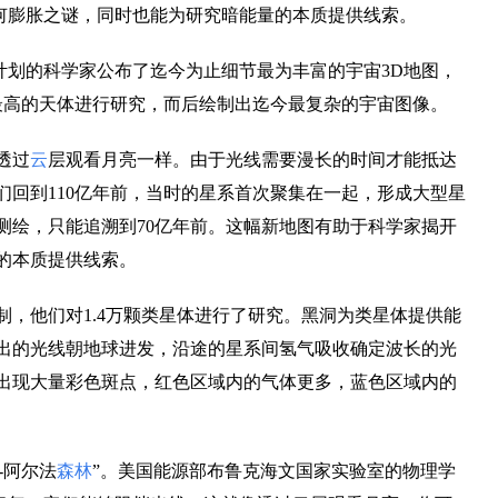
何膨胀之谜，同时也能为研究暗能量的本质提供线索。
计划的科学家公布了迄今为止细节最为丰富的宇宙3D地图，
最高的天体进行研究，而后绘制出迄今最复杂的宇宙图像。
透过
云
层观看月亮一样。由于光线需要漫长的时间才能抵达
们回到110亿年前，当时的星系首次聚集在一起，形成大型星
测绘，只能追溯到70亿年前。这幅新地图有助于科学家揭开
的本质提供线索。
制，他们对1.4万颗类星体进行了研究。黑洞为类星体提供能
出的光线朝地球进发，沿途的星系间氢气吸收确定波长的光
出现大量彩色斑点，红色区域内的气体更多，蓝色区域内的
-阿尔法
森林
”。美国能源部布鲁克海文国家实验室的物理学