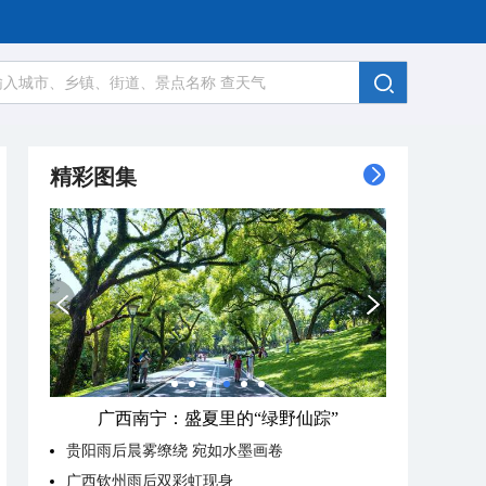
精彩图集
广西南宁：盛夏里的“绿野仙踪”
贵阳雨后晨雾缭绕 宛如水墨画卷
广西钦州雨后双彩虹现身