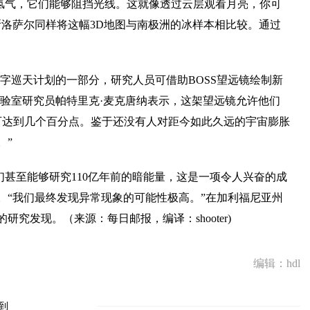
间氢气，它们能够阻挡光线。这就像透过云层观看月亮，你可
斯洛萨尔同样将这幅3D地图与南极洲的冰样本相比较。通过
数字巡天计划的一部分，研究人员可借助BOSS望远镜绘制新
实验室研究员帕特里克·麦克唐纳表示，这架望远镜允许他们
度可达到几个百分点。鉴于还没有人对距今如此久远的宇宙膨胀
。”
甚至能够研究110亿年前的暗能量，这是一项令人兴奋的成
。“我们最终发现异常现象的可能性极高。”在加利福尼亚州
究发现。（来源：每日邮报，编译：shooter)
编辑：hdl
到