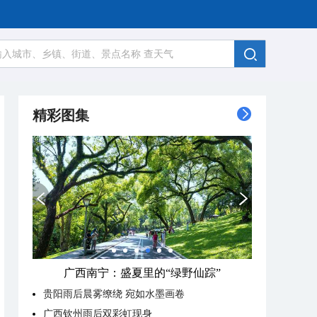
精彩图集
广西南宁：盛夏里的“绿野仙踪”
贵阳雨后晨雾缭绕 宛如水墨画卷
广西钦州雨后双彩虹现身