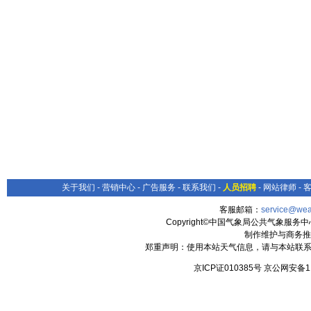
关于我们
-
营销中心
-
广告服务
-
联系我们
-
人员招聘
-
网站律师
-
客服邮箱：
service@wea
Copyright©中国气象局公共气象服务中心 All
制作维护与商务推
郑重声明：使用本站天气信息，请与本站联系
京ICP证010385号 京公网安备1