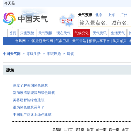
今天是
天气预报
北京
上海
广州
首页
灾害预警
天气预报
现在天气
气候变化
天气资讯
生活天气
台风网
|
中国旅游天气网
|
气象卫星
|
天气雷达
|
预警共享平台
|
防灾减灾
|
中国天气网
>
零碳生活
>
零碳设施
>
建筑
建筑
深度了解英国绿色建筑
新加坡清洁能源与绿色建筑
美将建智能绿色建筑
谁为绿色建筑买单？
中国地产商迷上绿色建筑
总5篇
共1页
第1页
首页
前一页
后一页
末页