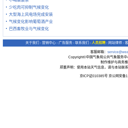
不喝袋装茶
少吃肉可抑制气候变化
大型海上风电场完成安装
气候变化影响葡萄酒产业
巴西畜牧业与气候变化
关于我们
-
营销中心
-
广告服务
-
联系我们
-
人员招聘
-
网站律师
-
客服邮箱：
service@wea
Copyright©中国气象局公共气象服务中心 All
制作维护与商务推
郑重声明：使用本站天气信息，请与本站联系
京ICP证010385号 京公网安备1