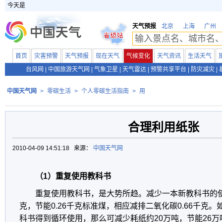
今天是
天气预报
北京
上海
广州
首页
灾害预警
天气预报
现在天气
气候变化
天气资讯
生活天气
台风网
|
中国旅游天气网
|
气象卫星
|
天气雷达
|
预警共享平台
|
防灾减灾
|
中国天气网
>
零碳生活
>
个人零碳生活指南
>
用
合理利用纸张
2010-04-09 14:51:18 来源：
中国天气网
（1）重复使用教科书
重复使用教科书，是大势所趋。减少一本新教科书的使
克，节能0.26千克标准煤，相应减排二氧化碳0.66千克
科书得到循环使用，那么可减少耗纸约20万吨，节能26万