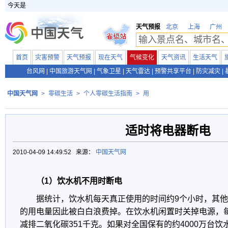
今天是
天气预报
北京
上海
广州
首页
灾害预警
天气预报
现在天气
气候变化
天气资讯
生活天气
台风网
|
中国旅游天气网
|
气象卫星
|
天气雷达
|
预警共享平台
|
防灾减灾
|
中国天气网
>
零碳生活
>
个人零碳生活指南
>
用
适时将电器断电
2010-04-09 14:49:52 来源：
中国天气网
（1）饮水机不用时断电
据统计，饮水机每天真正使用的时间约9个小时，其
的用电量因此被白白浪费掉。在饮水机闲置时关掉电源，每
减排二氧化碳351千克。如果对全国保有的约4000万台