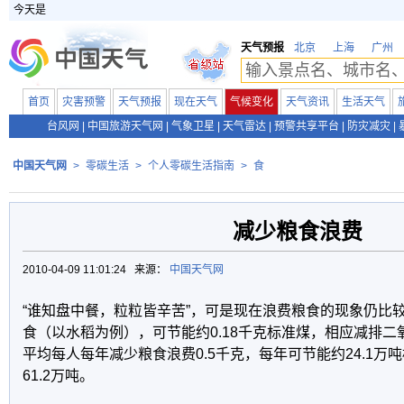
今天是
天气预报
北京
上海
广州
首页
灾害预警
天气预报
现在天气
气候变化
天气资讯
生活天气
台风网
|
中国旅游天气网
|
气象卫星
|
天气雷达
|
预警共享平台
|
防灾减灾
|
中国天气网
>
零碳生活
>
个人零碳生活指南
>
食
减少粮食浪费
2010-04-09 11:01:24 来源：
中国天气网
“谁知盘中餐，粒粒皆辛苦”，可是现在浪费粮食的现象仍比较
食（以水稻为例），可节能约0.18千克标准煤，相应减排二氧
平均每人每年减少粮食浪费0.5千克，每年可节能约24.1万
61.2万吨。