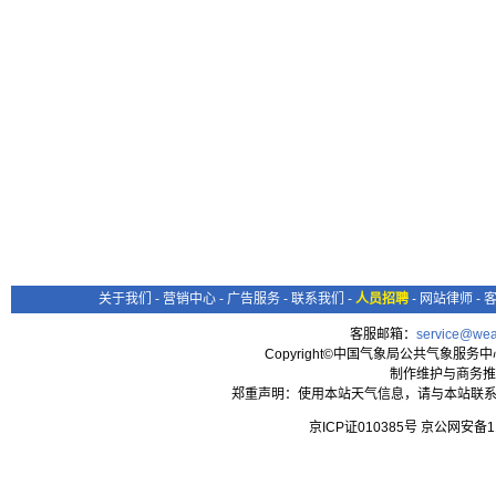
关于我们
-
营销中心
-
广告服务
-
联系我们
-
人员招聘
-
网站律师
-
客服邮箱：
service@wea
Copyright©中国气象局公共气象服务中心 All
制作维护与商务推
郑重声明：使用本站天气信息，请与本站联系
京ICP证010385号 京公网安备1