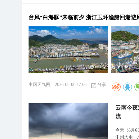
台风“白海豚”来临前夕 浙江玉环渔船回港避
中国天气网
2026-08-06 17:06
分享
云南今夜
流
今天（8月
中到大雨，