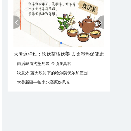
大暑这样过：饮伏茶晒伏姜 去除湿热保健康
雨后峨眉沟壑尽显 金顶显真容
秋意浓 蓝天映衬下的哈尔滨伏尔加庄园
大美新疆—帕米尔高原好风光