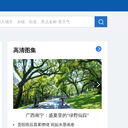
高清图集
广西南宁：盛夏里的“绿野仙踪”
贵阳雨后晨雾缭绕 宛如水墨画卷