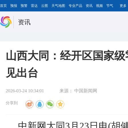
首页
预报
预警
雷达
云图
天气地图
专业产品
资讯
视频
节气
更多
资讯
山西大同：经开区国家级
见出台
2026-03-24 10:34:01
来源：
中国新闻网
分享到
中新网大同3月23日电(胡健