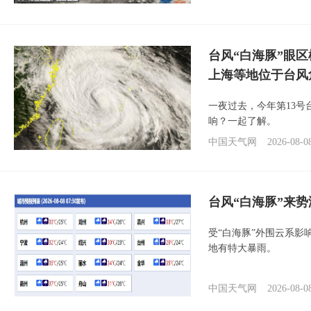
台风“白海豚”眼
上海等地位于台风
一夜过去，今年第13号
响？一起了解。
中国天气网
2026-08-0
台风“白海豚”来
受“白海豚”外围云系
地有特大暴雨。
中国天气网
2026-08-0