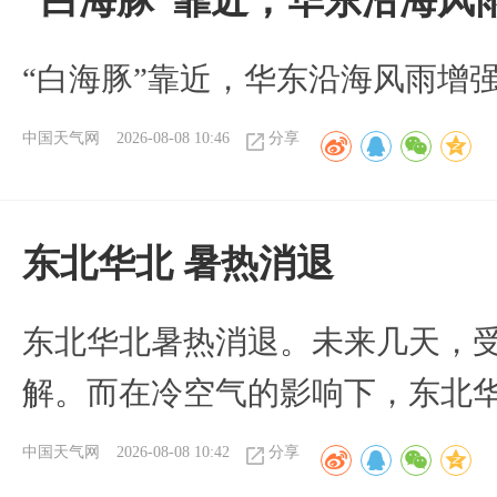
“白海豚”靠近，华东沿海风
“白海豚”靠近，华东沿海风雨增强
中国天气网
2026-08-08 10:46
分享
​东北华北 暑热消退
​东北华北暑热消退。未来几天，
解。而在冷空气的影响下，东北
中国天气网
2026-08-08 10:42
分享