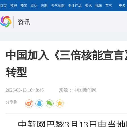
首页
预报
预警
雷达
云图
天气地图
专业产品
资讯
视频
节气
更多
资讯
中国加入《三倍核能宣言
转型
2026-03-13 16:48:46
来源：
中国新闻网
分享到
中新网巴黎3月13日电当地