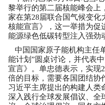
黎举行的第二届核能峰会上，
家在第28届联合国气候变化
核能宣言》，这一举措为促
能源绿色低碳转型注入强劲
中国国家原子能机构主任
能计划”圆桌讨论，并代表
宣言》。单忠德表示，实现2
倍的目标，需要各国团结协
习近平主席提出的构建人类
深入践行全球发展倡议、全