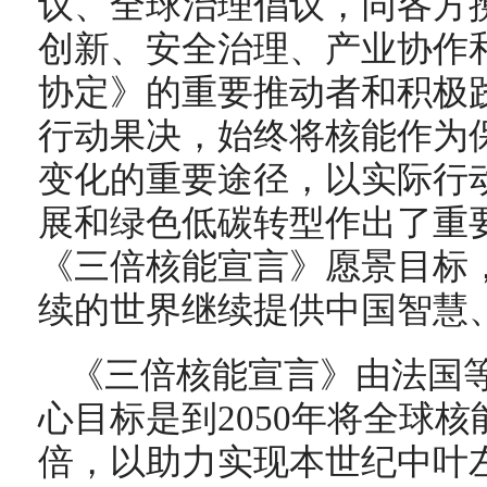
议、全球治理倡议，同各方
创新、安全治理、产业协作
协定》的重要推动者和积极
行动果决，始终将核能作为
变化的重要途径，以实际行
展和绿色低碳转型作出了重
《三倍核能宣言》愿景目标
续的世界继续提供中国智慧
《三倍核能宣言》由法国等
心目标是到2050年将全球核
倍，以助力实现本世纪中叶