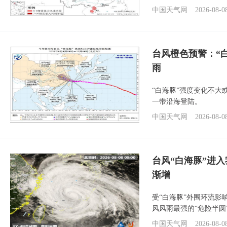
中国天气网
2026-08-0
台风橙色预警：“
雨
“白海豚”强度变化不大
一带沿海登陆。
中国天气网
2026-08-0
台风“白海豚”进入
渐增
受“白海豚”外围环流
风风雨最强的“危险半圆
中国天气网
2026-08-0