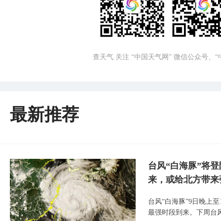
查天气 关注 “中国天气网” 微信公众号、
最新推荐
台风“白海豚”将
来，或给北方带来
台风“白海豚”9日晚上
最强时段到来。下周台