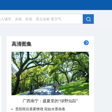
高清图集
广西南宁：盛夏里的“绿野仙踪”
贵阳雨后晨雾缭绕 宛如水墨画卷