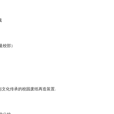
城
）
曼校部）
与文化传承的校园废纸再造装置.