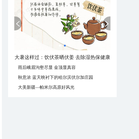
大暑这样过：饮伏茶晒伏姜 去除湿热保健康
雨后峨眉沟壑尽显 金顶显真容
秋意浓 蓝天映衬下的哈尔滨伏尔加庄园
大美新疆—帕米尔高原好风光