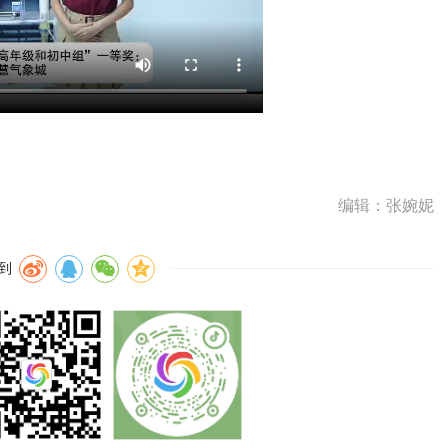
编辑：张婉妮
到