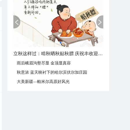
立秋这样过：啃秋晒秋贴秋膘 庆祝丰收迎秋来
雨后峨眉沟壑尽显 金顶显真容
秋意浓 蓝天映衬下的哈尔滨伏尔加庄园
大美新疆—帕米尔高原好风光