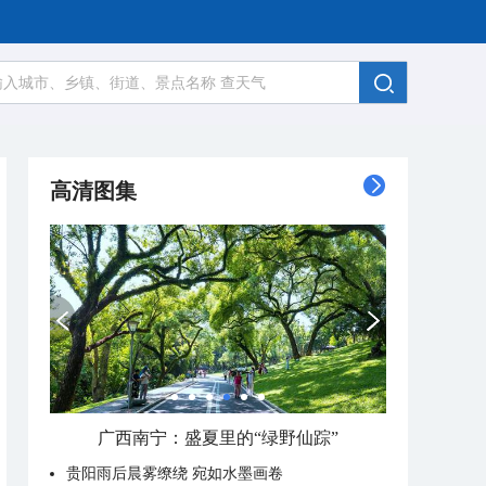
高清图集
广西南宁：盛夏里的“绿野仙踪”
贵阳雨后晨雾缭绕 宛如水墨画卷