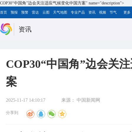
COP30“中国角”边会关注适应气候变化中国方案" name="description">
首页
预报
预警
雷达
云图
天气地图
专业产品
资讯
视频
节气
更多
资讯
COP30“中国角”边会
案
2025-11-17 14:10:17
来源：
中国新闻网
分享到