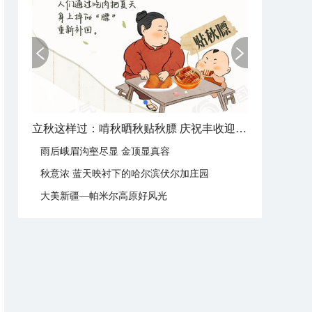
立秋这样过：啃秋晒秋贴秋膘 庆祝丰收迎秋来
雨后峨眉沟壑尽显 金顶显真容
秋意浓 蓝天映衬下的哈尔滨伏尔加庄园
大美新疆—帕米尔高原好风光