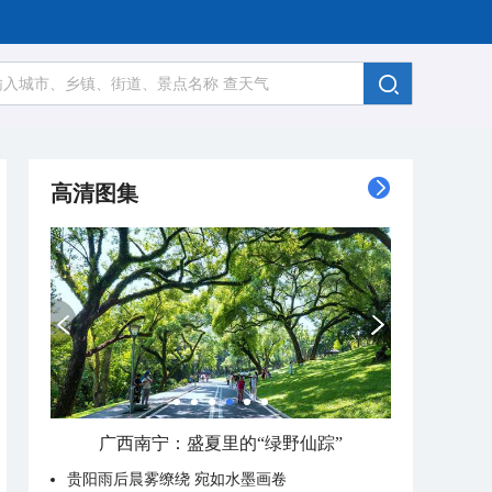
高清图集
广西南宁：盛夏里的“绿野仙踪”
贵阳雨后晨雾缭绕 宛如水墨画卷