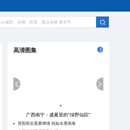
高清图集
广西南宁：盛夏里的“绿野仙踪”
贵阳雨后晨雾缭绕 宛如水墨画卷