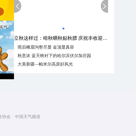
立秋这样过：啃秋晒秋贴秋膘 庆祝丰收迎秋来
雨后峨眉沟壑尽显 金顶显真容
秋意浓 蓝天映衬下的哈尔滨伏尔加庄园
大美新疆—帕米尔高原好风光
务协会
中国天气频道